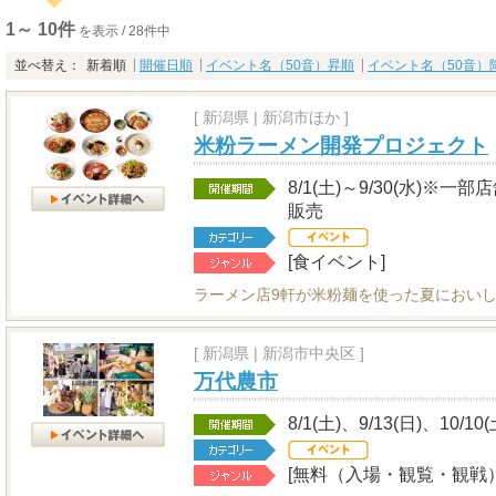
1～ 10件
を表示 / 28件中
並べ替え：
新着順
開催日順
イベント名（50音）昇順
イベント名（50音）
[
新潟県
|
新潟市ほか ]
米粉ラーメン開発プロジェクト
8/1(土)～9/30(水)
販売
[食イベント]
ラーメン店9軒が米粉麺を使った夏におい
[
新潟県
|
新潟市中央区 ]
万代農市
8/1(土)、9/13(日)、10/10
[無料（入場・観覧・観戦）