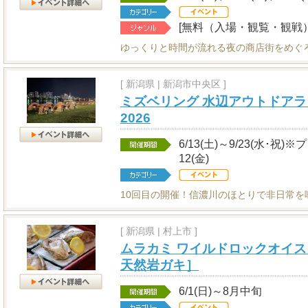
[無料（入場・観覧・観戦）
ゆっくりと時間が流れる夜の商店街をめぐ
[
新潟県
|
新潟市中央区 ]
ミズベリング 水辺アウトドアラ
2026
6/13(土)～9/23(水･祝)
12(金)
10回目の開催！信濃川のほとりで非日常を
[
新潟県
|
村上市 ]
ムラカミ ワイルドロックオイス
天然岩ガキ］
6/1(日)～8月中旬