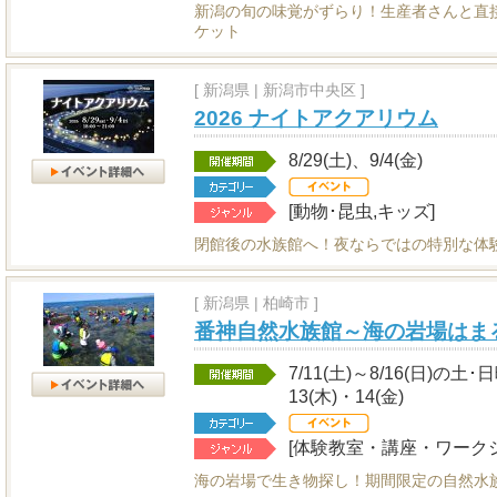
新潟の旬の味覚がずらり！生産者さんと直
ケット
[
新潟県
|
新潟市中央区 ]
2026 ナイトアクアリウム
8/29(土)、9/4(金)
[動物･昆虫,キッズ]
閉館後の水族館へ！夜ならではの特別な体
[
新潟県
|
柏崎市 ]
番神自然水族館～海の岩場はま
7/11(土)～8/16(日)の土
13(木)・14(金)
[体験教室・講座・ワークシ
海の岩場で生き物探し！期間限定の自然水