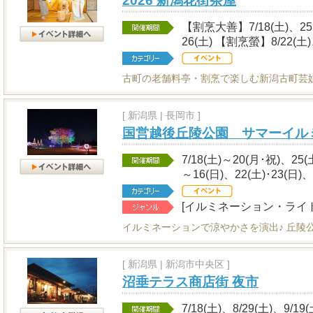
2026 新潟花街茶屋
【割烹大善】7/18(土)、25(土
26(土) 【割烹螢】8/22(土)
古町の老舗料亭・割烹で楽しむ新潟古町芸
[
新潟県
|
長岡市 ]
国営越後丘陵公園 サマーイル
7/18(土)～20(月･祝)、25(
～16(日)、22(土)･23(日)、
[イルミネーション・ライ
イルミネーションで涼やかさを演出♪ 丘陵
[
新潟県
|
新潟市中央区 ]
沼垂テラス商店街 夜市
7/18(土)、8/29(土)、9/19(