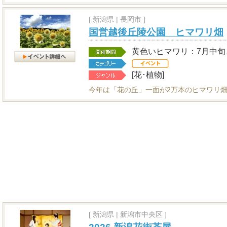
[
新潟県
|
長岡市 ]
国営越後丘陵公園 ヒマワリ畑
黄色いヒマワリ：7月中旬
[花･植物]
今年は「花の丘」一面が2万本のヒマワリ畑
[
新潟県
|
新潟市中央区 ]