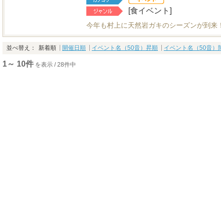
[食イベント]
今年も村上に天然岩ガキのシーズンが到来
並べ替え：
新着順
開催日順
イベント名（50音）昇順
イベント名（50音）
1～ 10件
を表示 / 28件中