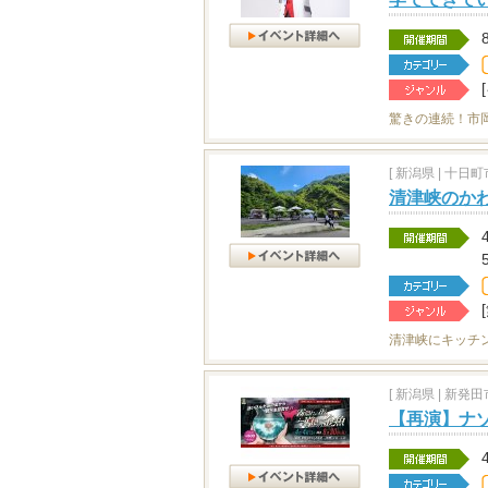
驚きの連続！市
[
新潟県
|
十日町市
清津峡のか
清津峡にキッチ
[
新潟県
|
新発田市
【再演】ナ