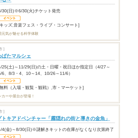
8/30(日)※6/30(火)チケット発売
[キッズ,音楽フェス・ライブ・コンサート]
岡元気が魅せる科学体験
 ]
わばたマルシェ
4/25(土)～11/29(日)の土・日曜・祝日ほか指定日（4/27～
5/6、8/3・4、10～14、10/26～11/6）
[無料（入場・観覧・観戦）,市・マーケット]
ンカーや屋台が登場！
 ]
ゾトキアドベンチャー「霧隠れの街と導きの金魚」
4/4(金)～8/30(日)※謎解きキットの在庫がなくなり次第終了