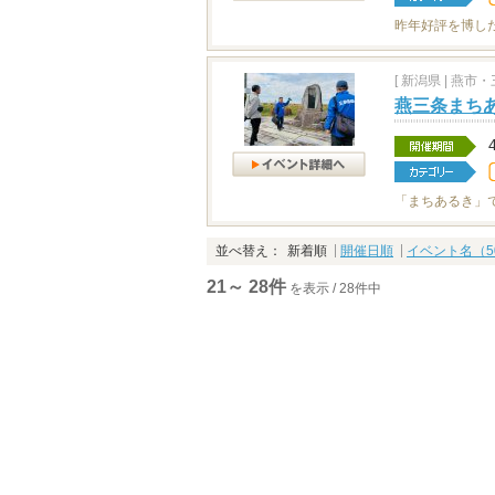
昨年好評を博し
[
新潟県
|
燕市・三
燕三条まちあ
「まちあるき」
並べ替え：
新着順
開催日順
イベント名（5
21～ 28件
を表示 / 28件中