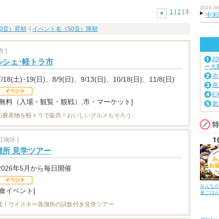
2026.08
1
|
2
| 3
中央
0音）昇順
イベント名（50音）降順
 ]
2
ルシェ･軽トラ市
ー大
寺
7/18(土)･19(日)、8/9(日)、9/13(日)、10/18(日)、11/8(日)
燕
E
[無料（入場・観覧・観戦）,市・マーケット]
新
の農産物を軽トラで販売！おいしいグルメもそろう
南区 ]
所 見学ツアー
2026年5月から毎日開催
みんな
[食イベント]
昼ごは
賞！ウイスキー蒸溜所の試飲付き見学ツアー