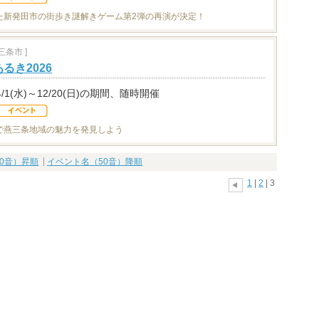
た新発田市の街歩き謎解きゲーム第2弾の再演が決定！
条市 ]
るき2026
4/1(水)～12/20(日)の期間、随時開催
で燕三条地域の魅力を発見しよう
0音）昇順
イベント名（50音）降順
1
|
2
| 3