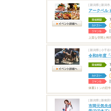
[
新潟県
|
新潟市
アークベル 
上質な空間と料
[
新潟県
|
小千谷市
令和8年度
体重1トンの巨
[
新潟県
|
新発田市
市岡元気先生
学でできて