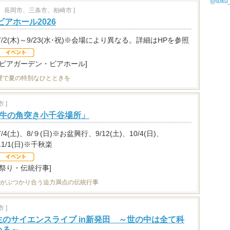
@tok
、長岡市、三条市、柏崎市 ]
ビアホール2026
7/2(木)～9/23(水･祝)※会場により異なる。詳細はHPを参照
[ビアガーデン・ビアホール]
理で夏の特別なひとときを
 ]
「牛の角突き小千谷場所」
7/4(土)、8/９(日)※お盆興行、9/12(土)、10/4(日)、
11/1(日)※千秋楽
[祭り・伝統行事]
牛がぶつかり合う迫力満点の伝統行事
 ]
のサイエンスライブ in新発田 ～世の中は全て科
いる～