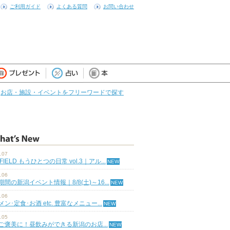
ご利用ガイド
よくある質問
お問い合わせ
お店・施設・イベントをフリーワードで探す
.07
 FIELD もうひとつの日常 vol.3｜アル...
.06
期間の新潟イベント情報｜8/8(土)～16...
.06
ン･定食･お酒 etc. 豊富なメニュー...
.05
ご褒美に！昼飲みができる新潟のお店...