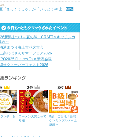
.04
区「まっくうしゃ」が「いっとうや 上...
026新潟まつり～夏の陣・CRAFT＆キッチンカ
集合～
泊港まつり海上大花火大会
三条じばさんサマーフェア2026
XPO2025 Futures Tour 新潟会場
潟オクトーバーフェスト2026
のランチ・お
ラーメン大賞こって
B級！ご当地！新潟
ん
り編
ケンミングルメ～上
越編～