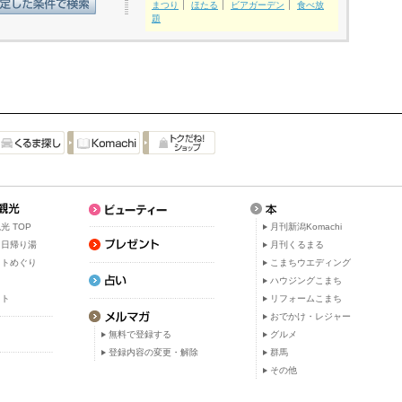
まつり
ほたる
ビアガーデン
食べ放
題
光 TOP
月刊新潟Komachi
・日帰り湯
月刊くるまる
ットめぐり
こまちウエディング
ト
ハウジングこまち
ット
リフォームこまち
おでかけ・レジャー
無料で登録する
グルメ
登録内容の変更・解除
群馬
その他