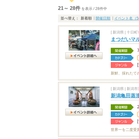
21～ 28件
を表示 / 28件中
並べ替え：
新着順
開催日順
イベント名（5
[
新潟県
|
十日町市
まつだいマ
新鮮、採れたて
[
新潟県
|
新潟市江
新潟亀田蒸溜
世界一を二度受