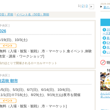
2026.08
1 |
2
|
3
夏の
0音）昇順
イベント名（50音）降順
央区 ]
2
26
ー大
夏
4/19(日)、10/3(土)
E
燕
[無料（入場・観覧・観戦）,市・マーケット,食イベント,体験
い
教室・講座・ワークショップ]
潟のほとりで開催されるローカルマーケット
央区 ]
店街 朝市
4/5(日)、5/3(日)、6/7(日)、6/14(日)、10/4(日)、
みんな
11/1(日)※7/18(土)、8/29(土)、9/19(土)は夜市を開催
昼ごは
[無料（入場・観覧・観戦）,市・マーケット]