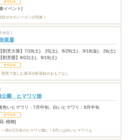
[食イベント]
然岩ガキのシーズンが到来！
央区 ]
花街茶屋
【割烹大善】7/18(土)、25(土)、8/29(土)、9/18(金)、26(土)
【割烹螢】8/22(土)、9/19(土)
・割烹で楽しむ新潟古町芸妓のおもてなし
]
陵公園 ヒマワリ畑
黄色いヒマワリ：7月中旬、白いヒマワリ：8月中旬
[花･植物]
」一面が2万本のヒマワリ畑に！8月には白いヒマワリも