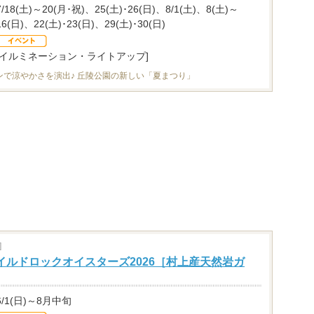
7/18(土)～20(月･祝)、25(土)･26(日)、8/1(土)、8(土)～
16(日)、22(土)･23(日)、29(土)･30(日)
[イルミネーション・ライトアップ]
ンで涼やかさを演出♪ 丘陵公園の新しい「夏まつり」
]
イルドロックオイスターズ2026［村上産天然岩ガ
6/1(日)～8月中旬