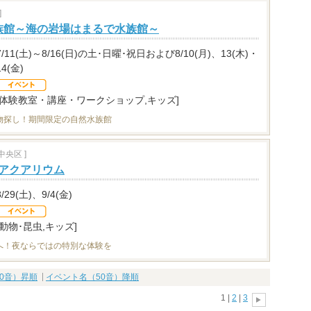
]
族館～海の岩場はまるで水族館～
7/11(土)～8/16(日)の土･日曜･祝日および8/10(月)、13(木)・
14(金)
[体験教室・講座・ワークショップ,キッズ]
物探し！期間限定の自然水族館
央区 ]
イトアクアリウム
8/29(土)、9/4(金)
[動物･昆虫,キッズ]
へ！夜ならではの特別な体験を
0音）昇順
イベント名（50音）降順
1 |
2
|
3