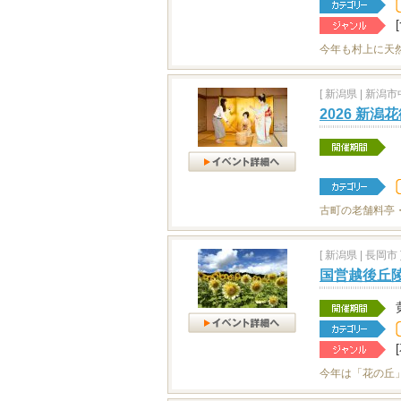
今年も村上に天
[
新潟県
|
新潟市中
2026 新潟
古町の老舗料亭
[
新潟県
|
長岡市 
国営越後丘
今年は「花の丘