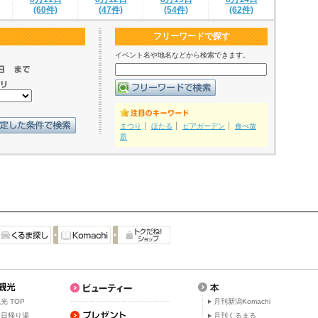
(60件)
(47件)
(54件)
(62件)
フリーワードで探す
イベント名や地名などから検索できます。
まつり
ほたる
ビアガーデン
食べ放
題
光 TOP
月刊新潟Komachi
・日帰り湯
月刊くるまる