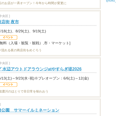
@tok
店のお店が一斉オープン！今年から時間が変更に
央区 ]
店街 夜市
7/18(土)、8/29(土)、9/19(土)
[無料（入場・観覧・観戦）,市・マーケット]
が流れる夜の商店街をめぐろう
央区 ]
 水辺アウトドアラウンジatやすらぎ堤2026
6/13(土)～9/23(水･祝)※プレオープン：6/6(土)～12(金)
！信濃川のほとりで非日常を味わおう
]
陵公園 サマーイルミネーション