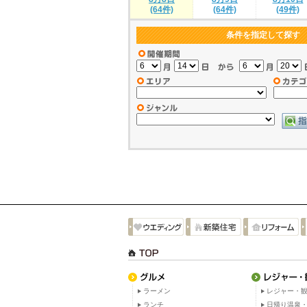
(64件)
(64件)
(49件)
条件を指定して探す
ラーメン
レジャー・観
ランチ
日帰り温泉