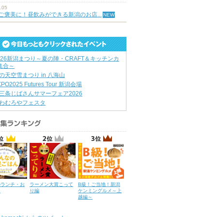
.05
ご褒美に！昼飲みができる新潟のお店...
026新潟まつり～夏の陣・CRAFT＆キッチンカ
集合～
の天空雪まつり in 八海山
XPO2025 Futures Tour 新潟会場
三条じばさんサマーフェア2026
わむろやフェスタ
のランチ・お
ラーメン大賞こって
B級！ご当地！新潟
ん
り編
ケンミングルメ～上
越編～