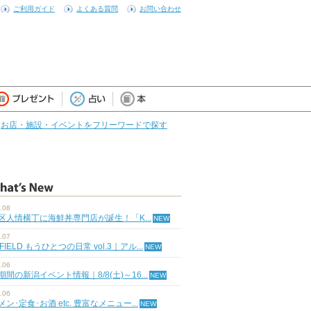
ご利用ガイド
よくある質問
お問い合わせ
お店・施設・イベントをフリーワードで探す
.08
区人情横丁に海鮮丼専門店が誕生！「K...
.07
 FIELD もうひとつの日常 vol.3｜アル...
.06
期間の新潟イベント情報｜8/8(土)～16...
.06
ン･定食･お酒 etc. 豊富なメニュー...