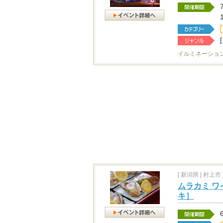
イルミネーショ
[
新潟県
|
村上市 
ムラカミ ワ
キ］