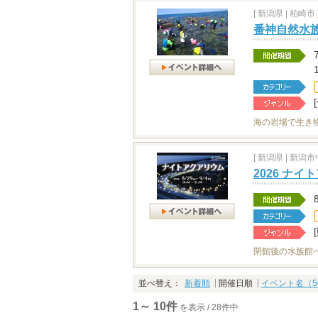
[
新潟県
|
柏崎市 
番神自然水
海の岩場で生き
[
新潟県
|
新潟市中
2026 ナ
閉館後の水族館
並べ替え：
新着順
開催日順
イベント名（5
1～ 10件
を表示 / 28件中