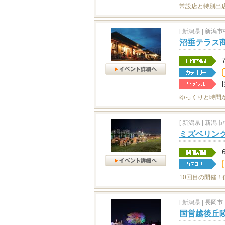
常設店と特別出
[
新潟県
|
新潟市中
沼垂テラス商
ゆっくりと時間
[
新潟県
|
新潟市中
ミズベリング
10回目の開催
[
新潟県
|
長岡市 
国営越後丘