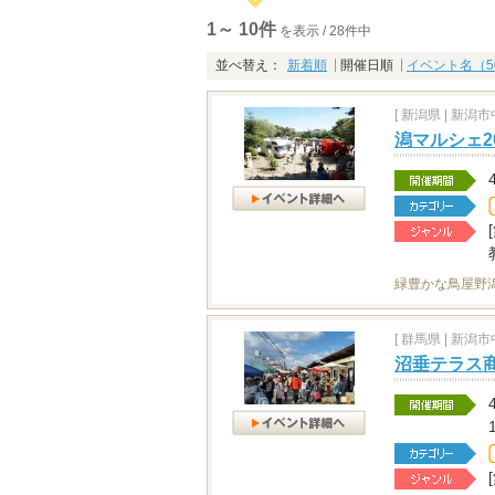
1～ 10件
を表示 / 28件中
並べ替え：
新着順
開催日順
イベント名（5
[
新潟県
|
新潟市中
潟マルシェ20
緑豊かな鳥屋野
[
群馬県
|
新潟市中
沼垂テラス商