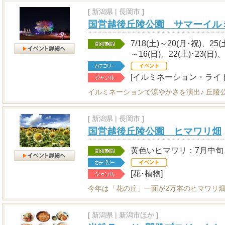
[
新潟県
|
長岡市 ]
国営越後丘陵公園 サマーイル
7/18(土)～20(月･祝)、25(
～16(日)、22(土)･23(日)、
[イルミネーション・ライ
イルミネーションで涼やかさを演出♪ 丘陵
[
新潟県
|
長岡市 ]
国営越後丘陵公園 ヒマワリ畑
黄色いヒマワリ：7月中旬
[花･植物]
今年は「花の丘」一面が2万本のヒマワリ畑
[
新潟県
|
新潟市ほか ]