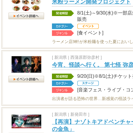
米粉ラーメン開発プロジェクト
8/1(土)～9/30(水)
販売
[食イベント]
ラーメン店9軒が米粉麺を使った夏におい
[
新潟県
|
西蒲原郡弥彦村 ]
今宵、怪談へ行く。 第七怪 弥彦
9/20(日)※8/1(土)チケッ
[音楽フェス・ライブ・コ
出演者が語る恐怖の世界…新感覚の怪談ラ
[
新潟県
|
新発田市 ]
【再演】ナゾトキアドベンチャ
の金魚」