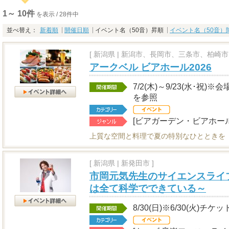
1～ 10件
を表示 / 28件中
並べ替え：
新着順
開催日順
イベント名（50音）昇順
イベント名（50音）
[
新潟県
|
新潟市、長岡市、三条市、柏崎市 
アークベル ビアホール2026
7/2(木)～9/23(水･祝
を参照
[ビアガーデン・ビアホール
上質な空間と料理で夏の特別なひとときを
[
新潟県
|
新発田市 ]
市岡元気先生のサイエンスライブ
は全て科学でできている～
8/30(日)※6/30(火)チケ