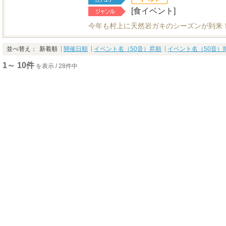
[食イベント]
今年も村上に天然岩ガキのシーズンが到来
並べ替え：
新着順
開催日順
イベント名（50音）昇順
イベント名（50音）
1～ 10件
を表示 / 28件中