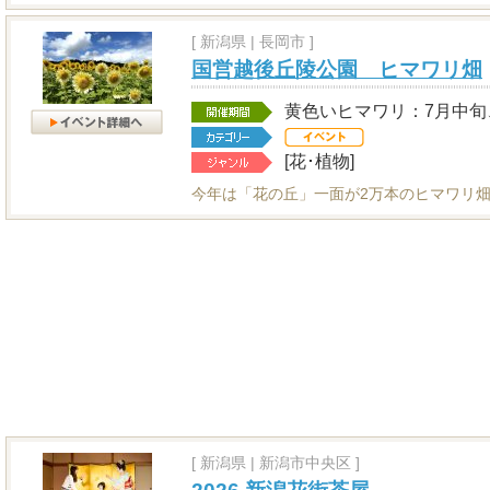
[
新潟県
|
長岡市 ]
国営越後丘陵公園 ヒマワリ畑
黄色いヒマワリ：7月中旬
[花･植物]
今年は「花の丘」一面が2万本のヒマワリ畑
[
新潟県
|
新潟市中央区 ]