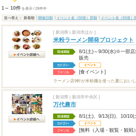
1～ 10件
を表示 / 28件中
並べ替え：
新着順
開催日順
イベント名（50音）昇順
イベント名（50音）
[
新潟県
|
新潟市ほか ]
米粉ラーメン開発プロジェクト
8/1(土)～9/30(水)
販売
[食イベント]
ラーメン店9軒が米粉麺を使った夏におい
[
新潟県
|
新潟市中央区 ]
万代農市
8/1(土)、9/13(日)、10/10
[無料（入場・観覧・観戦）