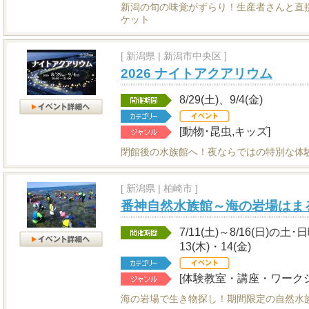
新潟の旬の味覚がずらり！生産者さんと直
ケット
[
新潟県
|
新潟市中央区 ]
2026 ナイトアクアリウム
8/29(土)、9/4(金)
[動物･昆虫,キッズ]
閉館後の水族館へ！夜ならではの特別な体
[
新潟県
|
柏崎市 ]
番神自然水族館～海の岩場はま
7/11(土)～8/16(日)の土
13(木)・14(金)
[体験教室・講座・ワークシ
海の岩場で生き物探し！期間限定の自然水