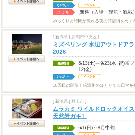
[無料（入場・観覧・観戦）
ゆっくりと時間が流れる夜の商店街をめぐ
[
新潟県
|
新潟市中央区 ]
ミズベリング 水辺アウトドアラ
2026
6/13(土)～9/23(水･祝)
12(金)
10回目の開催！信濃川のほとりで非日常を
[
新潟県
|
村上市 ]
ムラカミ ワイルドロックオイス
天然岩ガキ］
6/1(日)～8月中旬