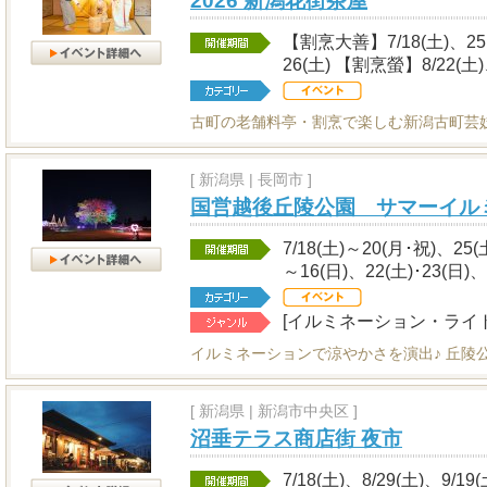
2026 新潟花街茶屋
【割烹大善】7/18(土)、25(土
26(土) 【割烹螢】8/22(土)
古町の老舗料亭・割烹で楽しむ新潟古町芸
[
新潟県
|
長岡市 ]
国営越後丘陵公園 サマーイル
7/18(土)～20(月･祝)、25(
～16(日)、22(土)･23(日)、
[イルミネーション・ライ
イルミネーションで涼やかさを演出♪ 丘陵
[
新潟県
|
新潟市中央区 ]
沼垂テラス商店街 夜市
7/18(土)、8/29(土)、9/19(