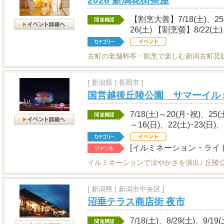
2026 新潟花街茶屋
【割烹大善】7/18(土)、25(土
26(土) 【割烹螢】8/22(土)
古町の老舗料亭・割烹で楽しむ新潟古町芸
[
新潟県
|
長岡市 ]
国営越後丘陵公園 サマーイル
7/18(土)～20(月･祝)、25(
～16(日)、22(土)･23(日)、
[イルミネーション・ライ
イルミネーションで涼やかさを演出♪ 丘陵
[
新潟県
|
新潟市中央区 ]
沼垂テラス商店街 夜市
7/18(土)、8/29(土)、9/19(