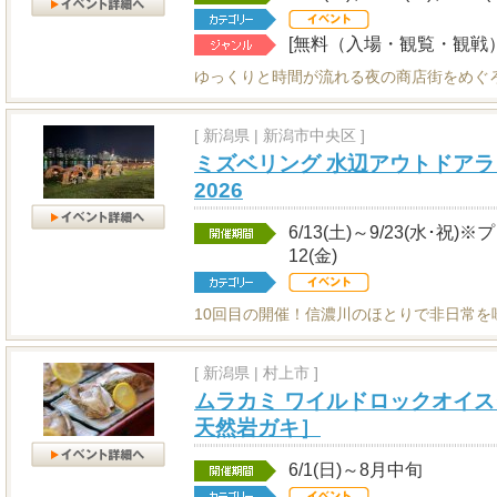
[無料（入場・観覧・観戦）
ゆっくりと時間が流れる夜の商店街をめぐ
[
新潟県
|
新潟市中央区 ]
ミズベリング 水辺アウトドアラ
2026
6/13(土)～9/23(水･祝)
12(金)
10回目の開催！信濃川のほとりで非日常を
[
新潟県
|
村上市 ]
ムラカミ ワイルドロックオイス
天然岩ガキ］
6/1(日)～8月中旬