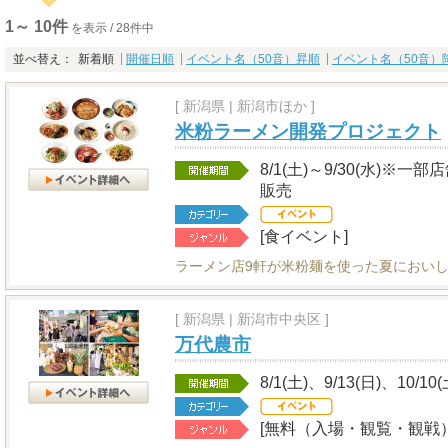
1～ 10件
を表示 / 28件中
並べ替え：
新着順
開催日順
イベント名（50音）昇順
イベント名（50音）
[
新潟県
|
新潟市ほか ]
米粉ラーメン開発プロジェクト
8/1(土)～9/30(水)
販売
[食イベント]
ラーメン店9軒が米粉麺を使った夏におい
[
新潟県
|
新潟市中央区 ]
万代農市
8/1(土)、9/13(日)、10/10
[無料（入場・観覧・観戦）