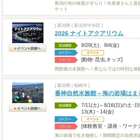
新潟の旬の味覚がずらり！生産者さんと直
ケット
[
新潟県
|
新潟市中央区 ]
2026 ナイトアクアリウム
8/29(土)、9/4(金)
[動物･昆虫,キッズ]
閉館後の水族館へ！夜ならではの特別な体
[
新潟県
|
柏崎市 ]
番神自然水族館～海の岩場はま
7/11(土)～8/16(日)の土
13(木)・14(金)
[体験教室・講座・ワークシ
海の岩場で生き物探し！期間限定の自然水