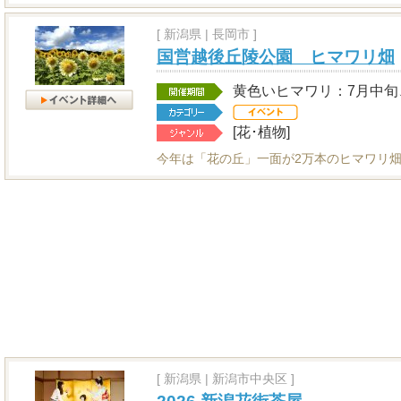
[
新潟県
|
長岡市 ]
国営越後丘陵公園 ヒマワリ畑
黄色いヒマワリ：7月中旬
[花･植物]
今年は「花の丘」一面が2万本のヒマワリ畑
[
新潟県
|
新潟市中央区 ]