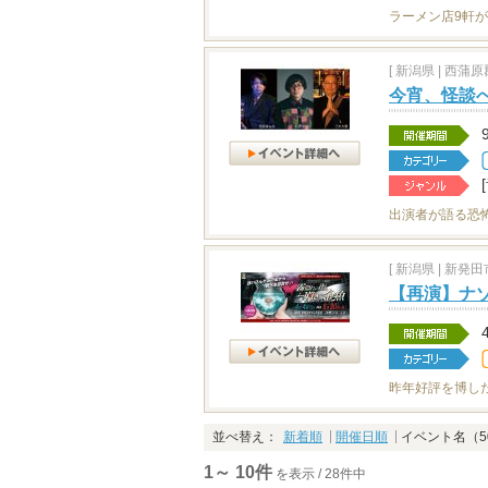
ラーメン店9軒
[
新潟県
|
西蒲原郡
今宵、怪談へ
出演者が語る恐
[
新潟県
|
新発田市
【再演】ナ
昨年好評を博し
並べ替え：
新着順
開催日順
イベント名（5
1～ 10件
を表示 / 28件中