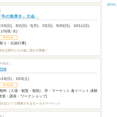
@tok
]
「牛の角突き」大会
7/19(日)、8/2(日) ･3(月)、23(日)、9/20(日)、10/11(日)、
11/3(祝･火)
[祭り・伝統行事]
勇壮な闘牛たちの姿に思わず興奮！
央区 ]
26
4/19(日)、10/3(土)
[無料（入場・観覧・観戦）,市・マーケット,食イベント,体験
教室・講座・ワークショップ]
潟のほとりで開催されるローカルマーケット
 ]