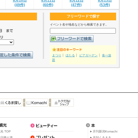
8月10日
8月11日
8月12日
8月13日
(49件)
(60件)
(47件)
(53件)
フリーワードで探す
イベント名や地名などから検索できます。
まつり
ほたる
ビアガーデン
食べ放
題
光 TOP
月刊新潟Komachi
・日帰り湯
月刊くるまる