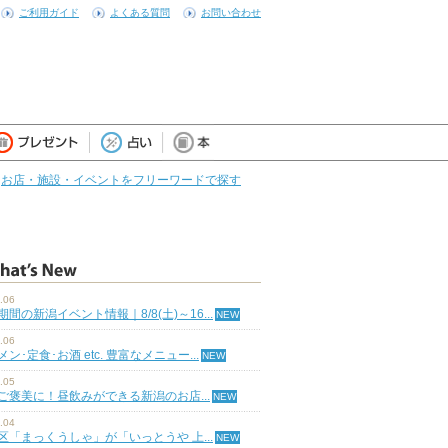
ご利用ガイド
よくある質問
お問い合わせ
お店・施設・イベントをフリーワードで探す
.06
期間の新潟イベント情報｜8/8(土)～16...
.06
ン･定食･お酒 etc. 豊富なメニュー...
.05
ご褒美に！昼飲みができる新潟のお店...
.04
区「まっくうしゃ」が「いっとうや 上...