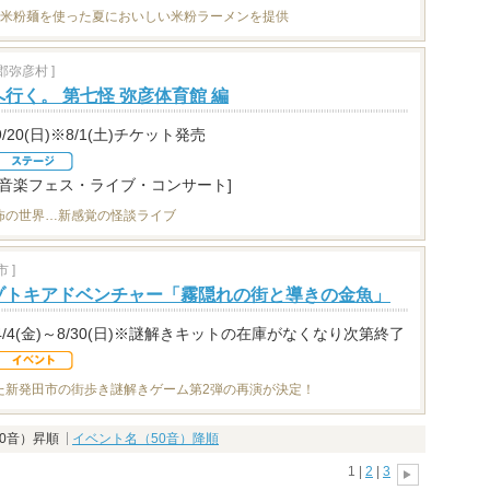
が米粉麺を使った夏においしい米粉ラーメンを提供
弥彦村 ]
行く。 第七怪 弥彦体育館 編
9/20(日)※8/1(土)チケット発売
[音楽フェス・ライブ・コンサート]
怖の世界…新感覚の怪談ライブ
 ]
ゾトキアドベンチャー「霧隠れの街と導きの金魚」
4/4(金)～8/30(日)※謎解きキットの在庫がなくなり次第終了
た新発田市の街歩き謎解きゲーム第2弾の再演が決定！
0音）昇順
イベント名（50音）降順
1 |
2
|
3