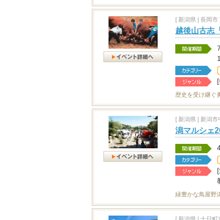
[
新潟県
|
長岡市 
越後山古志
歴史を受け継ぐ
[
新潟県
|
新潟市中
潟マルシェ20
緑豊かな鳥屋野
[
新潟県
|
十日町市