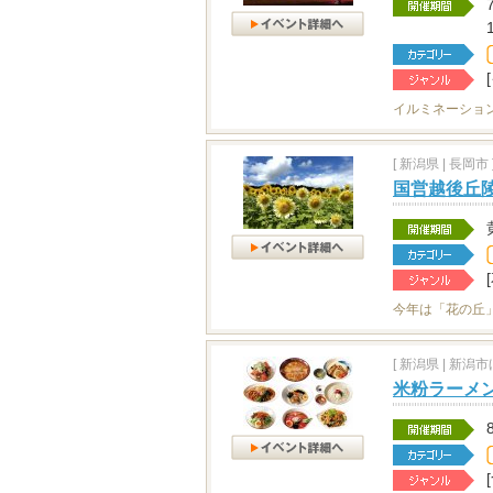
イルミネーショ
[
新潟県
|
長岡市 
国営越後丘
今年は「花の丘
[
新潟県
|
新潟市ほ
米粉ラーメ