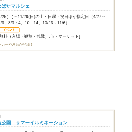
わばたマルシェ
4/25(土)～11/29(日)の土・日曜・祝日ほか指定日（4/27～
5/6、8/3・4、10～14、10/26～11/6）
[無料（入場・観覧・観戦）,市・マーケット]
ンカーや屋台が登場！
]
陵公園 サマーイルミネーション