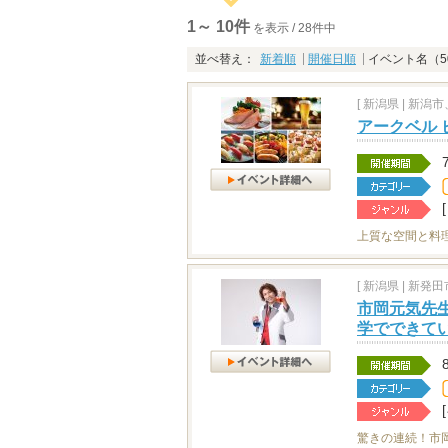
1～ 10件
を表示 / 28件中
並べ替え：
新着順
開催日順
イベント名（5
[
新潟県
|
新潟市
アークベル 
上質な空間と料
[
新潟県
|
新発田市
市岡元気先生
学でできて
驚きの連続！市