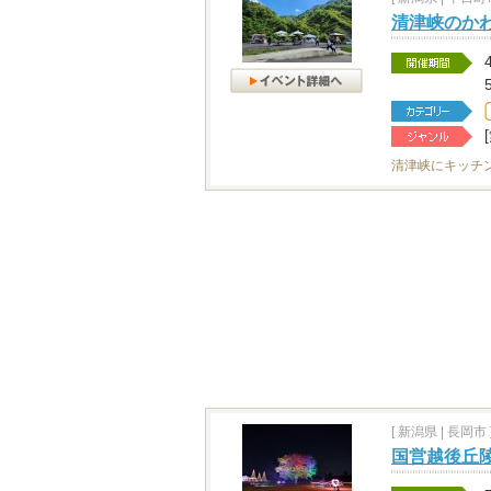
清津峡のか
清津峡にキッチ
[
新潟県
|
長岡市 
国営越後丘