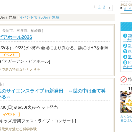
2026.08
1 |
2
|
3
おで
0音）昇順
イベント名（50音）降順
、長岡市、三条市、柏崎市 ]
2
ビアホール2026
ー大
新
7/2(木)～9/23(水･祝)※会場により異なる。詳細はHPを参照
燕
第
[ビアガーデン・ビアホール]
ピ
われ
理で夏の特別なひとときを
 ]
のサイエンスライブ in新発田 ～世の中は全て科
いる～
8/30(日)※6/30(火)チケット発売
みんな
[キッズ,音楽フェス・ライブ・コンサート]
昼ごは
岡元気が魅せる科学体験