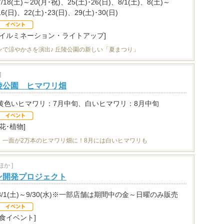
7/18(土)～20(月･祝)、25(土)･26(日)、8/1(土)、8(土)～
16(日)、22(土)･23(日)、29(土)･30(日)
[イルミネーション・ライトアップ]
ンで涼やかさを演出♪ 丘陵公園の新しい「夏まつり」
]
陵公園 ヒマワリ畑
黄色いヒマワリ：7月中旬、白いヒマワリ：8月中旬
[花･植物]
」一面が2万本のヒマワリ畑に！8月には白いヒマワリも
か ]
ン開発プロジェクト
8/1(土)～9/30(水)※一部店舗は期間中の金～日曜のみ販売
[食イベント]