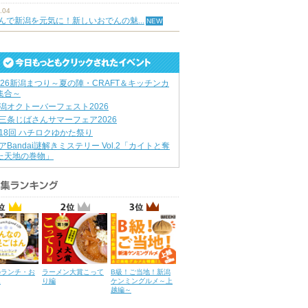
.04
んで新潟を元気に！新しいおでんの魅...
026新潟まつり～夏の陣・CRAFT＆キッチンカ
集合～
潟オクトーバーフェスト2026
三条じばさんサマーフェア2026
18回 ハチロクゆかた祭り
アBandai謎解きミステリー Vol.2「カイトと奪
た天地の巻物」
のランチ・お
ラーメン大賞こって
B級！ご当地！新潟
ん
り編
ケンミングルメ～上
越編～