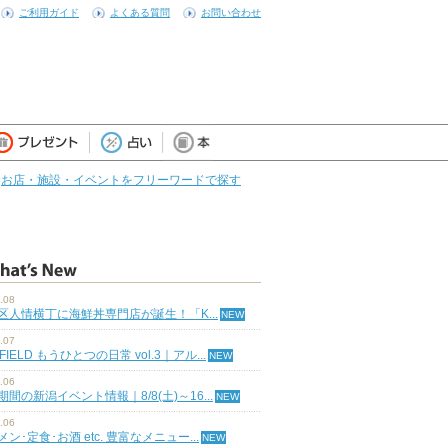
ご利用ガイド
よくある質問
お問い合わせ
お店・施設・イベントをフリーワードで探す
.08
区人情横丁に海鮮丼専門店が誕生！「K...
.07
 FIELD もうひとつの日常 vol.3｜アル...
.06
期間の新潟イベント情報｜8/8(土)～16...
.06
ン･定食･お酒 etc. 豊富なメニュー...