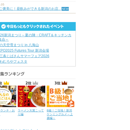
.05
ご褒美に！昼飲みができる新潟のお店...
026新潟まつり～夏の陣・CRAFT＆キッチンカ
集合～
の天空雪まつり in 八海山
XPO2025 Futures Tour 新潟会場
三条じばさんサマーフェア2026
わむろやフェスタ
のランチ・お
ラーメン大賞こって
B級！ご当地！新潟
ん
り編
ケンミングルメ～上
越編～