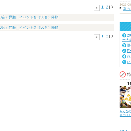
2026.08
1
|
2
| 3
夏の
0音）昇順
イベント名（50音）降順
0音）昇順
イベント名（50音）降順
2
1
|
2
| 3
ー大
夏
E
燕
い
みんな
昼ごは