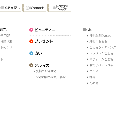
光 TOP
月刊新潟Komachi
・日帰り湯
月刊くるまる
ットめぐり
こまちウエディング
ト
ハウジングこまち
ット
リフォームこまち
おでかけ・レジャー
無料で登録する
グルメ
登録内容の変更・解除
群馬
その他