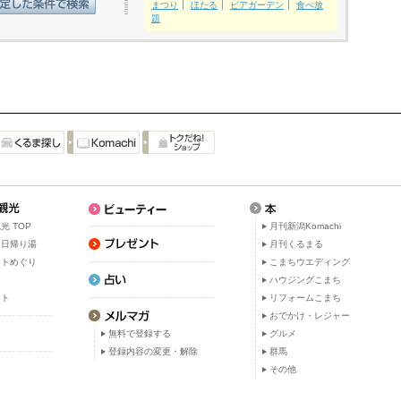
まつり
ほたる
ビアガーデン
食べ放
題
光 TOP
月刊新潟Komachi
・日帰り湯
月刊くるまる
ットめぐり
こまちウエディング
ト
ハウジングこまち
ット
リフォームこまち
おでかけ・レジャー
無料で登録する
グルメ
登録内容の変更・解除
群馬
その他