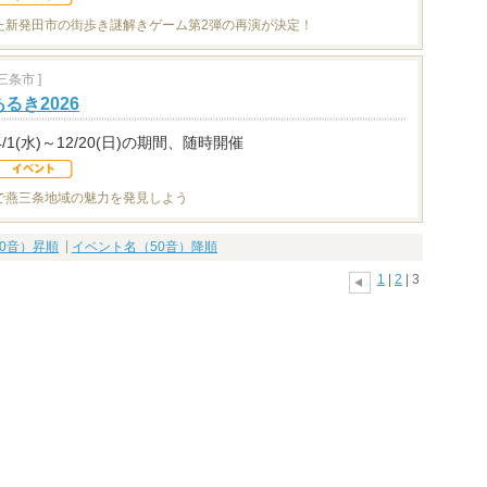
た新発田市の街歩き謎解きゲーム第2弾の再演が決定！
条市 ]
るき2026
4/1(水)～12/20(日)の期間、随時開催
で燕三条地域の魅力を発見しよう
0音）昇順
イベント名（50音）降順
1
|
2
| 3