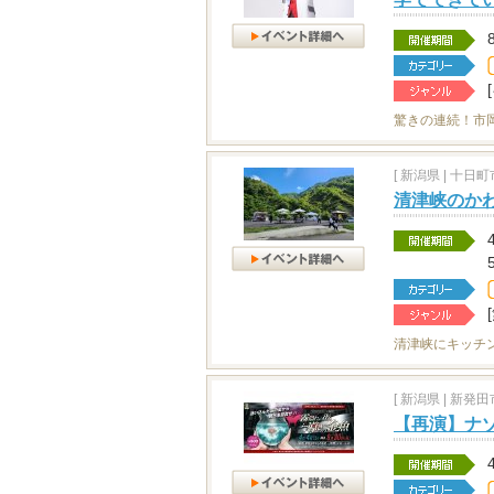
驚きの連続！市
[
新潟県
|
十日町市
清津峡のか
清津峡にキッチ
[
新潟県
|
新発田市
【再演】ナ