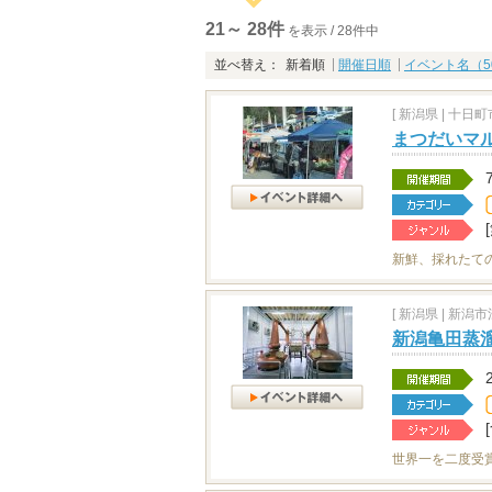
21～ 28件
を表示 / 28件中
並べ替え：
新着順
開催日順
イベント名（5
[
新潟県
|
十日町市
まつだいマ
新鮮、採れたて
[
新潟県
|
新潟市江
新潟亀田蒸溜
世界一を二度受