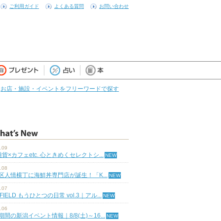
ご利用ガイド
よくある質問
お問い合わせ
お店・施設・イベントをフリーワードで探す
.09
雑貨×カフェetc. 心ときめくセレクトシ...
.08
区人情横丁に海鮮丼専門店が誕生！「K...
.07
 FIELD もうひとつの日常 vol.3｜アル...
.06
期間の新潟イベント情報｜8/8(土)～16...