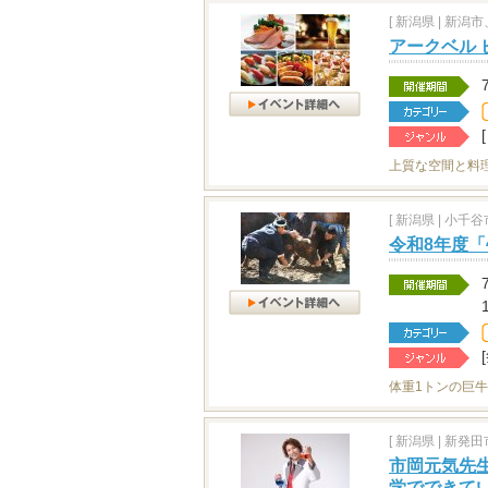
[
新潟県
|
新潟市
アークベル 
上質な空間と料
[
新潟県
|
小千谷市
令和8年度
体重1トンの巨
[
新潟県
|
新発田市
市岡元気先生
学でできて