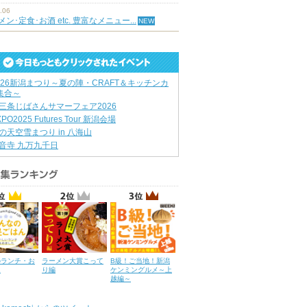
.06
ン･定食･お酒 etc. 豊富なメニュー...
026新潟まつり～夏の陣・CRAFT＆キッチンカ
集合～
三条じばさんサマーフェア2026
XPO2025 Futures Tour 新潟会場
の天空雪まつり in 八海山
音寺 九万九千日
のランチ・お
ラーメン大賞こって
B級！ご当地！新潟
ん
り編
ケンミングルメ～上
越編～