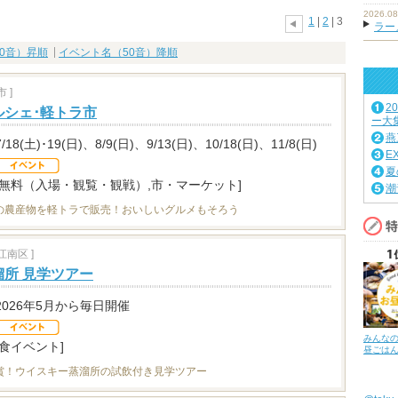
2026.08
1
|
2
| 3
ラーメ
0音）昇順
イベント名（50音）降順
 ]
2
ルシェ･軽トラ市
ー大
燕
7/18(土)･19(日)、8/9(日)、9/13(日)、10/18(日)、11/8(日)
E
夏
[無料（入場・観覧・観戦）,市・マーケット]
潮
の農産物を軽トラで販売！おいしいグルメもそろう
南区 ]
所 見学ツアー
2026年5月から毎日開催
みんな
[食イベント]
昼ごは
賞！ウイスキー蒸溜所の試飲付き見学ツアー