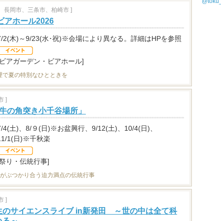
@tok
、長岡市、三条市、柏崎市 ]
ビアホール2026
7/2(木)～9/23(水･祝)※会場により異なる。詳細はHPを参照
[ビアガーデン・ビアホール]
理で夏の特別なひとときを
 ]
「牛の角突き小千谷場所」
7/4(土)、8/９(日)※お盆興行、9/12(土)、10/4(日)、
11/1(日)※千秋楽
[祭り・伝統行事]
牛がぶつかり合う迫力満点の伝統行事
 ]
のサイエンスライブ in新発田 ～世の中は全て科
いる～