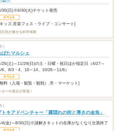
8/30(日)※6/30(火)チケット発売
[キッズ,音楽フェス・ライブ・コンサート]
岡元気が魅せる科学体験
 ]
わばたマルシェ
4/25(土)～11/29(日)の土・日曜・祝日ほか指定日（4/27～
5/6、8/3・4、10～14、10/26～11/6）
[無料（入場・観覧・観戦）,市・マーケット]
ンカーや屋台が登場！
 ]
ゾトキアドベンチャー「霧隠れの街と導きの金魚」
4/4(金)～8/30(日)※謎解きキットの在庫がなくなり次第終了