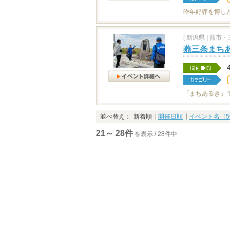
昨年好評を博し
[
新潟県
|
燕市・三
燕三条まちあ
「まちあるき」
並べ替え：
新着順
開催日順
イベント名（5
21～ 28件
を表示 / 28件中