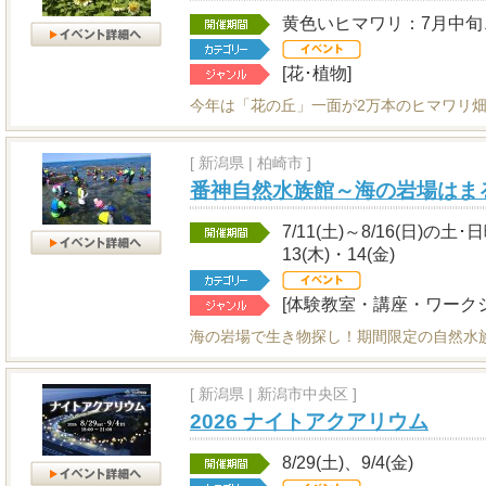
黄色いヒマワリ：7月中旬
[花･植物]
今年は「花の丘」一面が2万本のヒマワリ畑
[
新潟県
|
柏崎市 ]
番神自然水族館～海の岩場はま
7/11(土)～8/16(日)の土
13(木)・14(金)
[体験教室・講座・ワークシ
海の岩場で生き物探し！期間限定の自然水
[
新潟県
|
新潟市中央区 ]
2026 ナイトアクアリウム
8/29(土)、9/4(金)