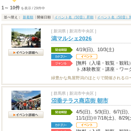
1～ 10件
を表示 / 29件中
並べ替え：
新着順
開催日順
イベント名（50音）昇順
イベント名（50音）
[
新潟県
|
新潟市中央区 ]
潟マルシェ2026
4/19(日)、10/3(土)
[無料（入場・観覧・観戦
ト,体験教室・講座・ワー
緑豊かな鳥屋野潟のほとりで開催されるロ
[
群馬県
|
新潟市中央区 ]
沼垂テラス商店街 朝市
4/5(日)、5/3(日)、6/7(日)
11/1(日)※7/18(土)、8/