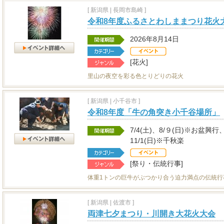
[
新潟県
|
長岡市島崎 ]
令和8年度ふるさとわしままつり花火
2026年8月14日
[花火]
里山の夜空を彩る色とりどりの花火
[
新潟県
|
小千谷市 ]
令和8年度「牛の角突き小千谷場所」
7/4(土)、8/９(日)※お盆興行、9
11/1(日)※千秋楽
[祭り・伝統行事]
体重1トンの巨牛がぶつかり合う迫力満点の伝統行
[
新潟県
|
佐渡市 ]
両津七夕まつり・川開き大花火大会