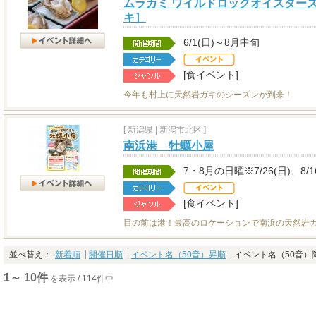
ムラカミ ワイルドロックオイスターズ
キ］
6/1(日)～8月中旬
[食イベント]
今年も村上に天然岩ガキのシーズンが到来！
[
新潟県
|
新潟市北区 ]
南浜港 牡蠣小屋
7・8月の日曜※7/26(日)、8/1
[食イベント]
目の前は港！最高のロケーションで南浜の天然岩
並べ替え：
新着順
開催日順
イベント名（50音）昇順
イベント名（50音）
1～ 10件
を表示 / 114件中