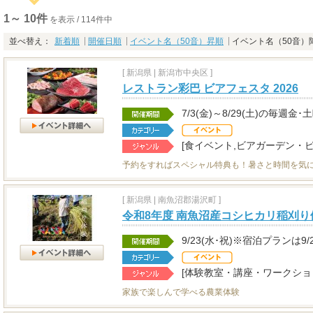
1～ 10件
を表示 / 114件中
並べ替え：
新着順
開催日順
イベント名（50音）昇順
イベント名（50音）
[
新潟県
|
新潟市中央区 ]
レストラン彩巴 ビアフェスタ 2026
7/3(金)～8/29(土)の毎週金･
[食イベント,ビアガーデン・ビ
予約をすればスペシャル特典も！暑さと時間を気
[
新潟県
|
南魚沼郡湯沢町 ]
令和8年度 南魚沼産コシヒカリ稲刈り
9/23(水･祝)※宿泊プランは9/
[体験教室・講座・ワークショ
家族で楽しんで学べる農業体験