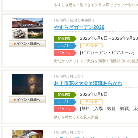
やすらぎ堤を一望できるテラス席でピッツァやパ
[
新潟県
|
新潟市中央区 ]
やすらぎガーデン2026
2026年6月6日～2026年9月2
[ビアガーデン・ビアホール]
街なかでアウトドア気分を満喫！信濃川沿いの開
[
新潟県
|
村上市 ]
村上市花火大会in清流あらかわ
2026年8月8日
[無料（入場・観覧・観戦）,花
祭りを締めくくる花火大会
[
新潟県
|
村上市 ]