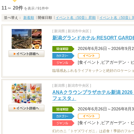
11～ 20件
を表示 / 91件中
並べ替え：
新着順
開催日順
イベント名（50音）昇順
イベント名（50音）
[
新潟県
|
新潟市中央区 ]
新潟グランドホテル RESORT GARDEN
2026年6月26日～2026年9月
[食イベント,ビアガーデン・ビ
臨場感あふれるライブキッチンと絶好のロケーシ
[
新潟県
|
新潟市中央区 ]
ANAクラウンプラザホテル新潟 202
フェスタ」
2026年6月26日～2026年8月
[食イベント,ビアガーデン・ビ
幻のカニ「トゲズワイガニ」は必食！季節のフル