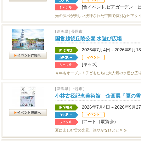
[食イベント,ビアガーデン・ビ
光の演出が美しい洗練された空間で特別なビアタ
[
新潟県
|
長岡市 ]
国営越後丘陵公園 水遊び広場
2026年7月4日～2026年9月1
[キッズ]
今年もオープン！子どもたちに大人気の水遊び広
[
新潟県
|
上越市 ]
小林古径記念美術館 企画展「夏の雪
2026年7月4日～2026年9月2
[アート（展覧会）]
夏に楽しむ雪の光景、涼やかなひとときを