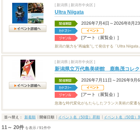
[
新潟県
|
新潟市中央区 ]
Ultra Niigata
2026年7月4日～2026年8月2
[アート（展覧会）]
新潟の魅力を“再編集”して発信する「Ultra Niigat
[
新潟県
|
新潟市中央区 ]
新潟県立万代島美術館 鹿島茂コレク
2026年7月11日～2026年9月
[アート（展覧会）]
急激な時代変化がもたらしたフランス美術の変遷
並べ替え：
新着順
開催日順
イベント名（50音）昇順
イベント名（50音）
11～ 20件
を表示 / 91件中