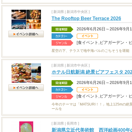
[
新潟県
|
新潟市中央区 ]
The Rooftop Beer Terrace 2026
2026年6月26日～2026年9月
[食イベント,ビアガーデン・ビ
星空の下、テラスで地中海バルのごちそうを堪能
[
新潟県
|
新潟市中央区 ]
ホテル日航新潟 絶景ビアフェスタ 202
2026年6月26日～2026年9月
[食イベント,ビアガーデン・ビ
今年のテーマは「MATSURI！！」地上125mの
ールを
[
新潟県
|
長岡市 ]
新潟県立近代美術館 西洋絵画400