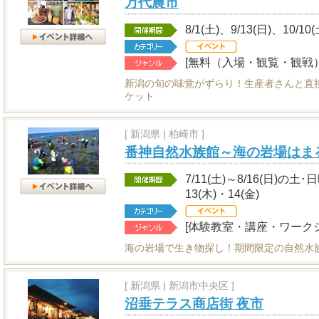
万代農市
8/1(土)、9/13(日)、10/10
[無料（入場・観覧・観戦）
新潟の旬の味覚がずらり！生産者さんと直
ケット
[
新潟県
|
柏崎市 ]
番神自然水族館～海の岩場はま
7/11(土)～8/16(日)の土
13(木)・14(金)
[体験教室・講座・ワークシ
海の岩場で生き物探し！期間限定の自然水
[
新潟県
|
新潟市中央区 ]
沼垂テラス商店街 夜市