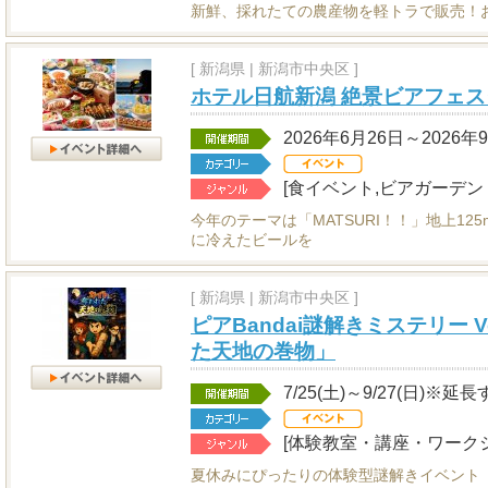
新鮮、採れたての農産物を軽トラで販売！
[
新潟県
|
新潟市中央区 ]
ホテル日航新潟 絶景ビアフェスタ
2026年6月26日～2026年
[食イベント,ビアガーデン
今年のテーマは「MATSURI！！」地上1
に冷えたビールを
[
新潟県
|
新潟市中央区 ]
ピアBandai謎解きミステリー 
た天地の巻物」
7/25(土)～9/27(日)※
[体験教室・講座・ワークシ
夏休みにぴったりの体験型謎解きイベント