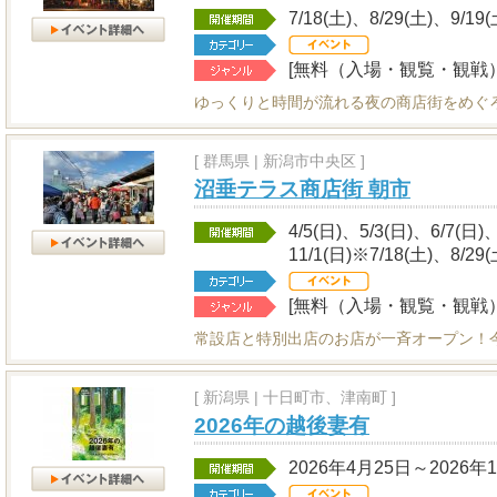
7/18(土)、8/29(土)、9/19(
[無料（入場・観覧・観戦）
ゆっくりと時間が流れる夜の商店街をめぐ
[
群馬県
|
新潟市中央区 ]
沼垂テラス商店街 朝市
4/5(日)、5/3(日)、6/7(日)
11/1(日)※7/18(土)、8/
[無料（入場・観覧・観戦）
常設店と特別出店のお店が一斉オープン！
[
新潟県
|
十日町市、津南町 ]
2026年の越後妻有
2026年4月25日～2026年