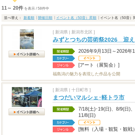
11～ 20件
を表示 / 58件中
並べ替え：
新着順
開催日順
イベント名（50音）昇順
イベント名（50音）
[
新潟県
|
新潟市北区 ]
みずとつちの芸術祭2026 迎
2026年9月13日～2026年
[アート（展覧会）]
福島潟の魅力を表現した作品を公開
[
新潟県
|
十日町市 ]
まつだいマルシェ･軽トラ市
7/18(土)･19(日)、8/9(日)
11/8(日)
[無料（入場・観覧・観戦）