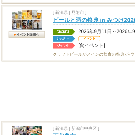
[
新潟県
|
見附市 ]
ビールと酒の祭典 in みつけ202
2026年9月11日～2026年
[食イベント]
クラフトビールがメインの飲食の祭典がパ
[
新潟県
|
新潟市中央区 ]