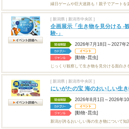
縁日ゲームや巨大迷路も！親子でアートを
[
新潟県
|
新潟市中央区 ]
企画展示「生き物を見分ける -
験-」
2026年7月18日～2027年
[動物･昆虫]
じっくり観察して生き物を見分ける面白さ
[
新潟県
|
新潟市中央区 ]
にいがたの宝 海のおいしい生き
2026年8月1日～2026年1
[動物･昆虫]
新潟が誇るおいしい海の生き物について知