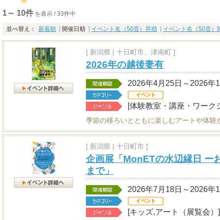
1～ 10件
を表示 / 33件中
並べ替え：
新着順
開催日順
イベント名（50音）昇順
イベント名（50音）
[
新潟県
|
十日町市、津南町 ]
2026年の越後妻有
2026年4月25日～2026年
[体験教室・講座・ワーク
季節の移ろいとともに楽しむアートや体験が
[
新潟県
|
十日町市 ]
企画展「MonETの水辺縁日 
まで」
2026年7月18日～2026年
[キッズ,アート（展覧会）]