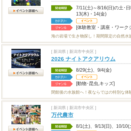
7/11(土)～8/16(日)の土
13(木)・14(金)
[体験教室・講座・ワークシ
海の岩場で生き物探し！期間限定の自然水
[
新潟県
|
新潟市中央区 ]
2026 ナイトアクアリウム
8/29(土)、9/4(金)
[動物･昆虫,キッズ]
閉館後の水族館へ！夜ならではの特別な体
[
新潟県
|
新潟市中央区 ]
万代農市
8/1(土)、9/13(日)、10/10