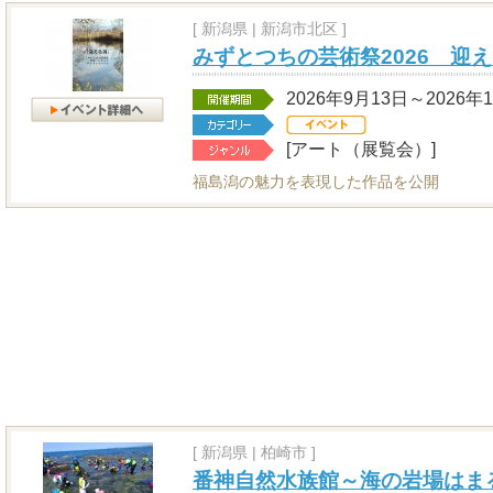
[
新潟県
|
新潟市北区 ]
みずとつちの芸術祭2026 迎
2026年9月13日～2026年
[アート（展覧会）]
福島潟の魅力を表現した作品を公開
[
新潟県
|
柏崎市 ]
番神自然水族館～海の岩場はま