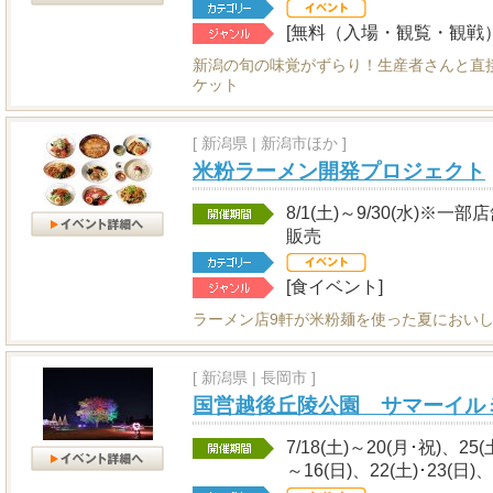
[無料（入場・観覧・観戦）
新潟の旬の味覚がずらり！生産者さんと直
ケット
[
新潟県
|
新潟市ほか ]
米粉ラーメン開発プロジェクト
8/1(土)～9/30(水)
販売
[食イベント]
ラーメン店9軒が米粉麺を使った夏におい
[
新潟県
|
長岡市 ]
国営越後丘陵公園 サマーイル
7/18(土)～20(月･祝)、25(
～16(日)、22(土)･23(日)、