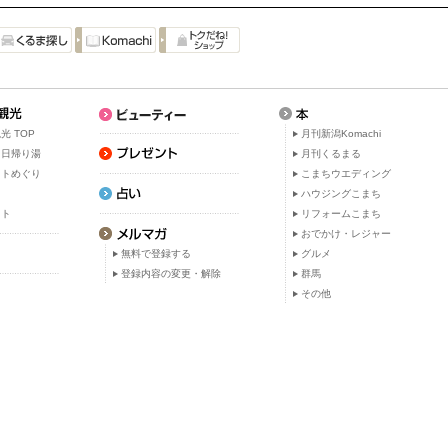
光 TOP
月刊新潟Komachi
・日帰り湯
月刊くるまる
ットめぐり
こまちウエディング
ト
ハウジングこまち
ット
リフォームこまち
おでかけ・レジャー
無料で登録する
グルメ
登録内容の変更・解除
群馬
その他