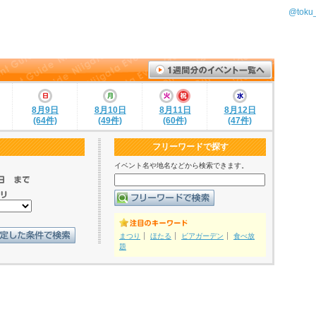
@tok
8月9日
8月10日
8月11日
8月12日
(64件)
(49件)
(60件)
(47件)
フリーワードで探す
イベント名や地名などから検索できます。
まつり
ほたる
ビアガーデン
食べ放
題