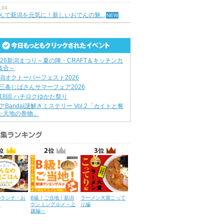
.04
んで新潟を元気に！新しいおでんの魅...
026新潟まつり～夏の陣・CRAFT＆キッチンカ
集合～
潟オクトーバーフェスト2026
三条じばさんサマーフェア2026
18回 ハチロクゆかた祭り
アBandai謎解きミステリー Vol.2「カイトと奪
た天地の巻物」
のランチ・お
B級！ご当地！新潟
ラーメン大賞こって
ん
ケンミングルメ～上
り編
越編～