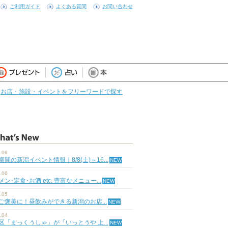
ご利用ガイド
よくある質問
お問い合わせ
お店・施設・イベントをフリーワードで探す
.06
期間の新潟イベント情報｜8/8(土)～16...
.06
ン･定食･お酒 etc. 豊富なメニュー...
.05
ご褒美に！昼飲みができる新潟のお店...
.04
区「まっくうしゃ」が「いっとうや 上...