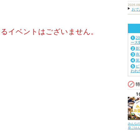
2026.08
おで
するイベントはございません。
2
ー大
新
燕
第
ピ
われ
みんな
昼ごは