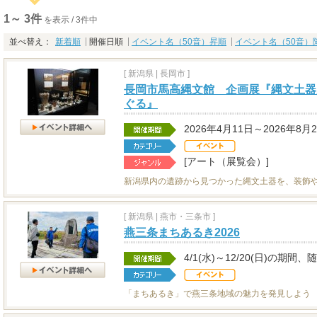
1～ 3件
を表示 / 3件中
並べ替え：
新着順
開催日順
イベント名（50音）昇順
イベント名（50音）
[
新潟県
|
長岡市 ]
長岡市馬高縄文館 企画展『縄文土器
ぐる』
2026年4月11日～2026年8月
[アート（展覧会）]
新潟県内の遺跡から見つかった縄文土器を、装飾
[
新潟県
|
燕市・三条市 ]
燕三条まちあるき2026
4/1(水)～12/20(日)の期間
「まちあるき」で燕三条地域の魅力を発見しよう