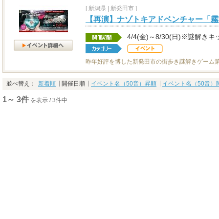
[
新潟県
|
新発田市 ]
【再演】ナゾトキアドベンチャー「霧
4/4(金)～8/30(日)※謎
昨年好評を博した新発田市の街歩き謎解きゲーム第
並べ替え：
新着順
開催日順
イベント名（50音）昇順
イベント名（50音）
1～ 3件
を表示 / 3件中