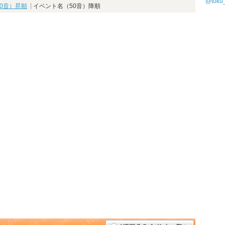
@tok
0音）昇順
イベント名（50音）降順