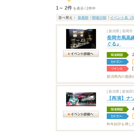
1～ 2件
を表示 / 2件中
並べ替え：
新着順
開催日順
イベント名（5
[
新潟県
|
長岡市 
長岡市馬高
ぐる』
新潟県内の遺跡
[
新潟県
|
新発田市
【再演】ナ
昨年好評を博し