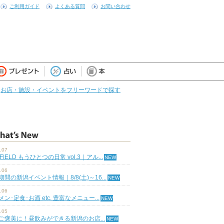
ご利用ガイド
よくある質問
お問い合わせ
お店・施設・イベントをフリーワードで探す
.07
 FIELD もうひとつの日常 vol.3｜アル...
.06
期間の新潟イベント情報｜8/8(土)～16...
.06
ン･定食･お酒 etc. 豊富なメニュー...
.05
ご褒美に！昼飲みができる新潟のお店...