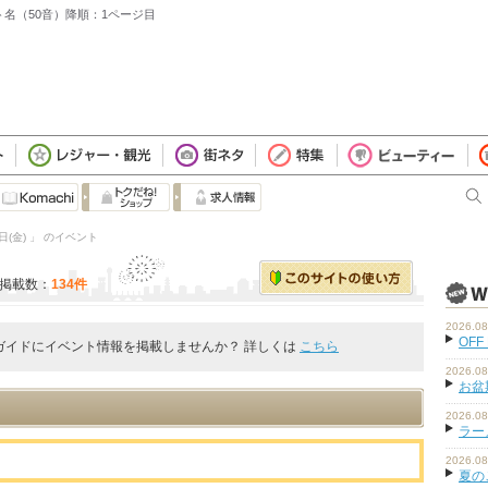
ント名（50音）降順：1ページ目
日(金) 」 のイベント
掲載数：
134件
2026.08
OFF
ガイドにイベント情報を掲載しませんか？ 詳しくは
こちら
2026.08
お盆
2026.08
ラーメ
。
2026.08
夏の