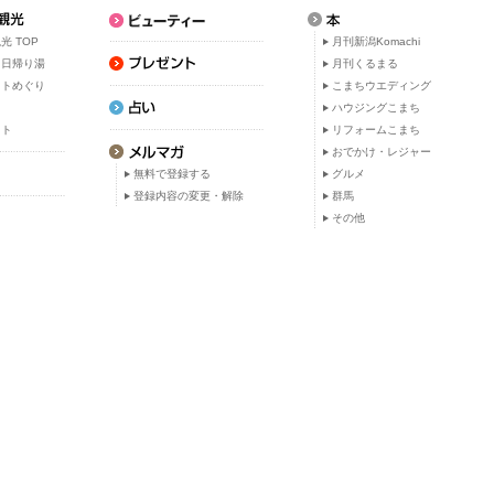
光 TOP
月刊新潟Komachi
・日帰り湯
月刊くるまる
ットめぐり
こまちウエディング
ト
ハウジングこまち
ット
リフォームこまち
おでかけ・レジャー
無料で登録する
グルメ
登録内容の変更・解除
群馬
その他