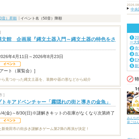
2026.08
中央
0音）昇順
イベント名（50音）降順
]
2
縄文館 企画展『縄文土器入門～縄文土器の特色をさ
ー大
寺
燕
2026年4月11日～2026年8月23日
E
新
[アート（展覧会）]
から見つかった縄文土器を、装飾や器の形などから紹介
 ]
ゾトキアドベンチャー「霧隠れの街と導きの金魚」
4/4(金)～8/30(日)※謎解きキットの在庫がなくなり次第終了
みんな
昼ごは
た新発田市の街歩き謎解きゲーム第2弾の再演が決定！