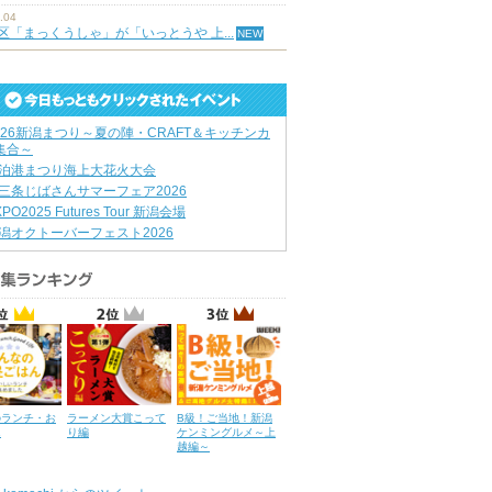
.04
区「まっくうしゃ」が「いっとうや 上...
026新潟まつり～夏の陣・CRAFT＆キッチンカ
集合～
泊港まつり海上大花火大会
三条じばさんサマーフェア2026
XPO2025 Futures Tour 新潟会場
潟オクトーバーフェスト2026
のランチ・お
ラーメン大賞こって
B級！ご当地！新潟
ん
り編
ケンミングルメ～上
越編～