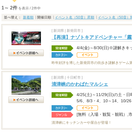
1～ 2件
を表示 / 2件中
並べ替え：
新着順
開催日順
イベント名（50音）昇順
イベント名（50音）
[
新潟県
|
新発田市 ]
【再演】ナゾトキアドベンチャー「霧
4/4(金)～8/30(日)※謎
昨年好評を博した新発田市の街歩き謎解きゲーム第
[
新潟県
|
十日町市 ]
清津峡のかわばたマルシェ
4/25(土)～11/29(日)の土
5/6、8/3・4、10～14、10/2
[無料（入場・観覧・観戦）,
清津峡にキッチンカーや屋台が登場！