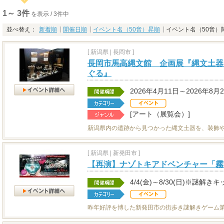
1～ 3件
を表示 / 3件中
並べ替え：
新着順
開催日順
イベント名（50音）昇順
イベント名（50音）
[
新潟県
|
長岡市 ]
長岡市馬高縄文館 企画展『縄文土器
ぐる』
2026年4月11日～2026年8月
[アート（展覧会）]
新潟県内の遺跡から見つかった縄文土器を、装飾
[
新潟県
|
新発田市 ]
【再演】ナゾトキアドベンチャー「霧
4/4(金)～8/30(日)※謎
昨年好評を博した新発田市の街歩き謎解きゲーム第