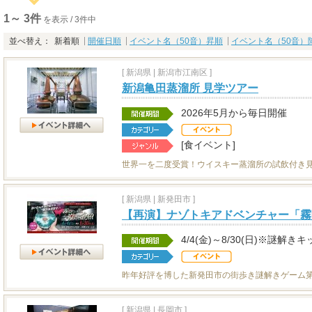
1～ 3件
を表示 / 3件中
並べ替え：
新着順
開催日順
イベント名（50音）昇順
イベント名（50音）
[
新潟県
|
新潟市江南区 ]
新潟亀田蒸溜所 見学ツアー
2026年5月から毎日開催
[食イベント]
世界一を二度受賞！ウイスキー蒸溜所の試飲付き
[
新潟県
|
新発田市 ]
【再演】ナゾトキアドベンチャー「霧
4/4(金)～8/30(日)※謎
昨年好評を博した新発田市の街歩き謎解きゲーム第
[
新潟県
|
長岡市 ]