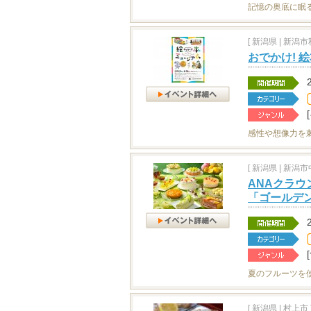
記憶の奥底に眠
[
新潟県
|
新潟市秋
おでかけ! 
感性や想像力を
[
新潟県
|
新潟市中
ANAクラ
「ゴールデ
夏のフルーツを
[
新潟県
|
村上市 