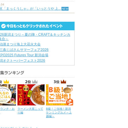
.04
区「まっくうしゃ」が「いっとうや 上...
026新潟まつり～夏の陣・CRAFT＆キッチンカ
集合～
泊港まつり海上大花火大会
三条じばさんサマーフェア2026
XPO2025 Futures Tour 新潟会場
潟オクトーバーフェスト2026
のランチ・お
ラーメン大賞こって
B級！ご当地！新潟
ん
り編
ケンミングルメ～上
越編～