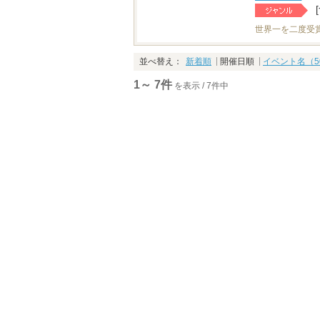
世界一を二度受
並べ替え：
新着順
開催日順
イベント名（5
1～ 7件
を表示 / 7件中