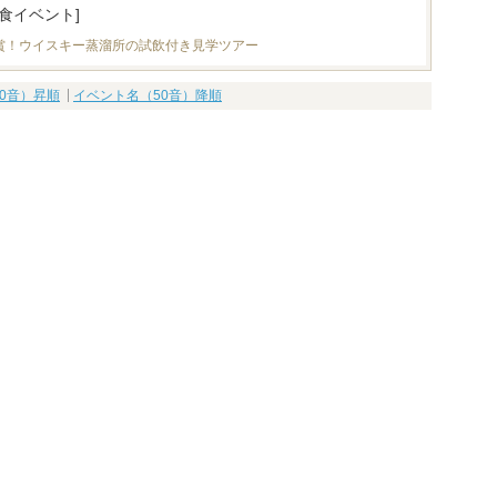
[食イベント]
賞！ウイスキー蒸溜所の試飲付き見学ツアー
0音）昇順
イベント名（50音）降順