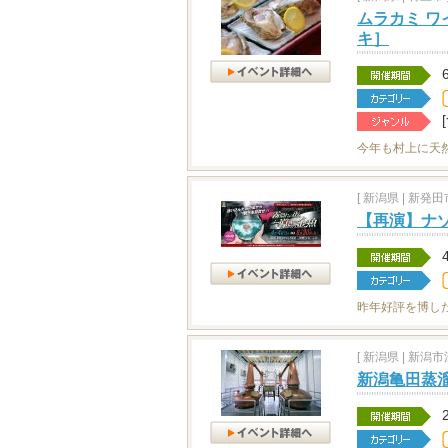
ムラカミ ワ
キ］
今年も村上に天
[
新潟県
|
新発田市
【再演】ナ
昨年好評を博し
[
新潟県
|
新潟市江
新潟亀田蒸溜