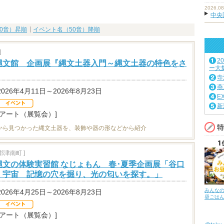
2026.08
中央
0音）昇順
イベント名（50音）降順
]
2
縄文館 企画展『縄文土器入門～縄文土器の特色をさ
ー大
寺
燕
2026年4月11日～2026年8月23日
E
新
[アート（展覧会）]
から見つかった縄文土器を、装飾や器の形などから紹介
津南町 ]
縄文の体験実習館 なじょもん 春･夏季企画展「谷口
く宇宙 記憶の穴を掘り、光の匂いを探す。」
みんな
2026年4月25日～2026年8月23日
昼ごは
[アート（展覧会）]