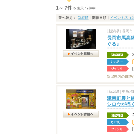
1～ 7件
を表示 / 7件中
並べ替え：
新着順
開催日順
イベント名（5
[
新潟県
|
長岡市 
長岡市馬高
ぐる』
新潟県内の遺跡
[
新潟県
|
中魚沼郡
津南町農と
シロウが描