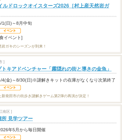
イルドロックオイスターズ2026［村上産天然岩ガ
6/1(日)～8月中旬
[食イベント]
然岩ガキのシーズンが到来！
 ]
ゾトキアドベンチャー「霧隠れの街と導きの金魚」
4/4(金)～8/30(日)※謎解きキットの在庫がなくなり次第終了
た新発田市の街歩き謎解きゲーム第2弾の再演が決定！
南区 ]
所 見学ツアー
2026年5月から毎日開催