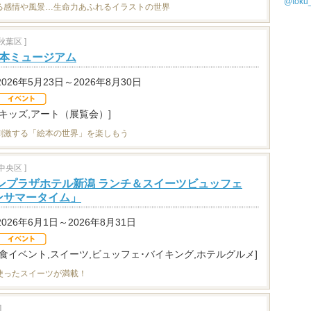
@tok
る感情や風景…生命力あふれるイラストの世界
葉区 ]
絵本ミュージアム
2026年5月23日～2026年8月30日
[キッズ,アート（展覧会）]
刺激する「絵本の世界」を楽しもう
央区 ]
ウンプラザホテル新潟 ランチ＆スイーツビュッフェ
ンサマータイム」
2026年6月1日～2026年8月31日
[食イベント,スイーツ,ビュッフェ･バイキング,ホテルグルメ]
使ったスイーツが満載！
]