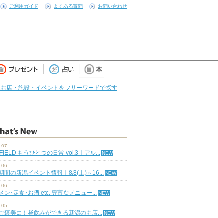
ご利用ガイド
よくある質問
お問い合わせ
お店・施設・イベントをフリーワードで探す
.07
 FIELD もうひとつの日常 vol.3｜アル...
.06
期間の新潟イベント情報｜8/8(土)～16...
.06
ン･定食･お酒 etc. 豊富なメニュー...
.05
ご褒美に！昼飲みができる新潟のお店...