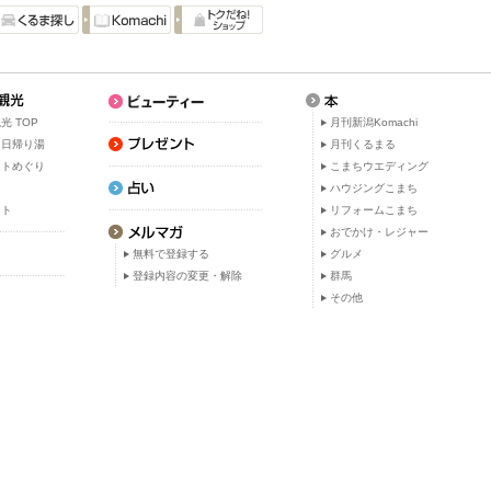
光 TOP
月刊新潟Komachi
・日帰り湯
月刊くるまる
ットめぐり
こまちウエディング
ト
ハウジングこまち
ット
リフォームこまち
おでかけ・レジャー
無料で登録する
グルメ
登録内容の変更・解除
群馬
その他