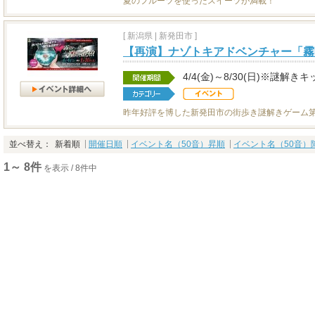
夏のフルーツを使ったスイーツが満載！
[
新潟県
|
新発田市 ]
【再演】ナゾトキアドベンチャー「霧
4/4(金)～8/30(日)※謎
昨年好評を博した新発田市の街歩き謎解きゲーム第
並べ替え：
新着順
開催日順
イベント名（50音）昇順
イベント名（50音）
1～ 8件
を表示 / 8件中