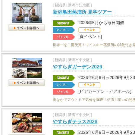
[
新潟県
|
新潟市江南区 ]
新潟亀田蒸溜所 見学ツアー
2026年5月から毎日開催
[食イベント]
世界一を二度受賞！ウイスキー蒸溜所の試飲付き
[
新潟県
|
新潟市中央区 ]
やすらぎガーデン2026
2026年6月6日～2026年9月2
[ビアガーデン・ビアホール]
街なかでアウトドア気分を満喫！信濃川沿いの開
[
新潟県
|
新潟市中央区 ]
やすらぎテラス2026
2026年6月6日～2026年9月2