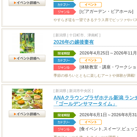
[ビアガーデン・ビアホール]
やすらぎ堤を一望できるテラス席でピッツァやパ
[
新潟県
|
十日町市、津南町 ]
2026年の越後妻有
2026年4月25日～2026年11
[体験教室・講座・ワークショ
季節の移ろいとともに楽しむアートや体験が満載!
[
新潟県
|
新潟市中央区 ]
ANAクラウンプラザホテル新潟 ラ
「ゴールデンサマータイム」
2026年6月1日～2026年8月3
[食イベント,スイーツ,ビュッ