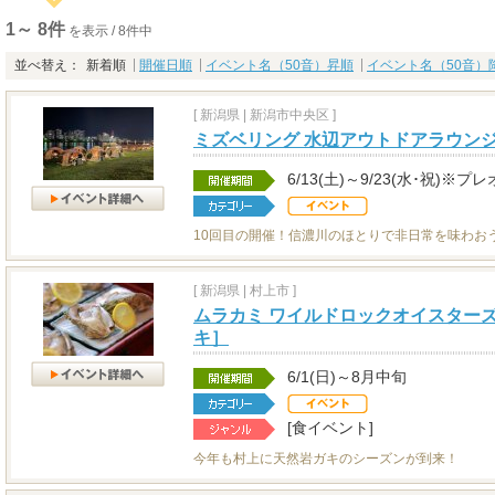
1～ 8件
を表示 / 8件中
並べ替え：
新着順
開催日順
イベント名（50音）昇順
イベント名（50音）
[
新潟県
|
新潟市中央区 ]
ミズベリング 水辺アウトドアラウンジa
6/13(土)～9/23(水･祝)※プ
10回目の開催！信濃川のほとりで非日常を味わお
[
新潟県
|
村上市 ]
ムラカミ ワイルドロックオイスターズ
キ］
6/1(日)～8月中旬
[食イベント]
今年も村上に天然岩ガキのシーズンが到来！