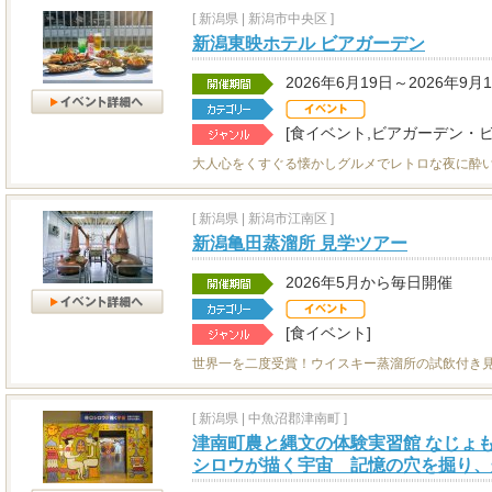
[
新潟県
|
新潟市中央区 ]
新潟東映ホテル ビアガーデン
2026年6月19日～2026年9月
[食イベント,ビアガーデン・ビ
大人心をくすぐる懐かしグルメでレトロな夜に酔
[
新潟県
|
新潟市江南区 ]
新潟亀田蒸溜所 見学ツアー
2026年5月から毎日開催
[食イベント]
世界一を二度受賞！ウイスキー蒸溜所の試飲付き
[
新潟県
|
中魚沼郡津南町 ]
津南町農と縄文の体験実習館 なじょ
シロウが描く宇宙 記憶の穴を掘り、