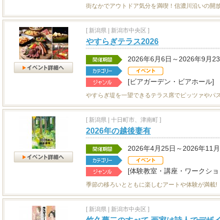
街なかでアウトドア気分を満喫！信濃川沿いの開
[
新潟県
|
新潟市中央区 ]
やすらぎテラス2026
2026年6月6日～2026年9月2
[ビアガーデン・ビアホール]
やすらぎ堤を一望できるテラス席でピッツァやパ
[
新潟県
|
十日町市、津南町 ]
2026年の越後妻有
2026年4月25日～2026年11
[体験教室・講座・ワークショ
季節の移ろいとともに楽しむアートや体験が満載!
[
新潟県
|
新潟市中央区 ]