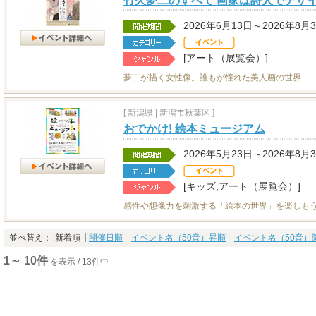
竹久夢二のすべて 画家は詩人でデザ
2026年6月13日～2026年8月
[アート（展覧会）]
夢二が描く女性像。誰もが憧れた美人画の世界
[
新潟県
|
新潟市秋葉区 ]
おでかけ! 絵本ミュージアム
2026年5月23日～2026年8月
[キッズ,アート（展覧会）]
感性や想像力を刺激する「絵本の世界」を楽しも
並べ替え：
新着順
開催日順
イベント名（50音）昇順
イベント名（50音）
1～ 10件
を表示 / 13件中