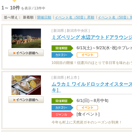
1～ 10件
を表示 / 13件中
並べ替え：
新着順
開催日順
イベント名（50音）昇順
イベント名（50音）
[
新潟県
|
新潟市中央区 ]
ミズベリング 水辺アウトドアラウンジa
6/13(土)～9/23(水･祝)※プ
10回目の開催！信濃川のほとりで非日常を味わお
[
新潟県
|
村上市 ]
ムラカミ ワイルドロックオイスターズ
キ］
6/1(日)～8月中旬
[食イベント]
今年も村上に天然岩ガキのシーズンが到来！