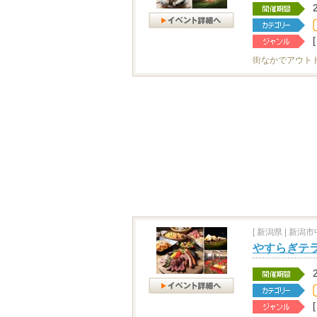
街なかでアウト
[
新潟県
|
新潟市中
やすらぎテラ