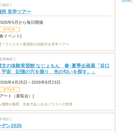
@tok
南区 ]
所 見学ツアー
2026年5月から毎日開催
[食イベント]
賞！ウイスキー蒸溜所の試飲付き見学ツアー
津南町 ]
縄文の体験実習館 なじょもん 春･夏季企画展「谷口
く宇宙 記憶の穴を掘り、光の匂いを探す。」
2026年4月25日～2026年8月23日
[アート（展覧会）]
る感情や風景…生命力あふれるイラストの世界
央区 ]
デン2026