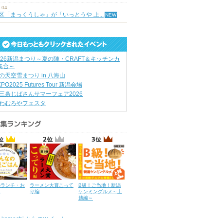
.04
区「まっくうしゃ」が「いっとうや 上...
026新潟まつり～夏の陣・CRAFT＆キッチンカ
集合～
の天空雪まつり in 八海山
XPO2025 Futures Tour 新潟会場
三条じばさんサマーフェア2026
わむろやフェスタ
のランチ・お
ラーメン大賞こって
B級！ご当地！新潟
ん
り編
ケンミングルメ～上
越編～