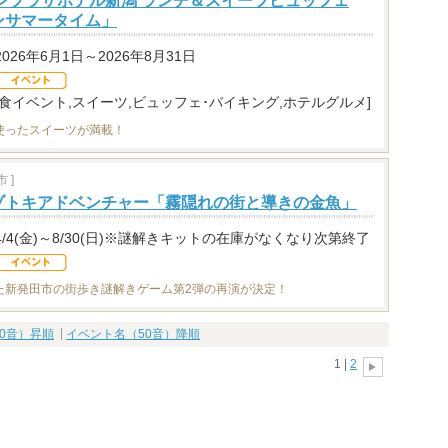
ウンプラザホテル新潟 ランチ＆スイーツビュッフェ
ンサマータイム」
2026年6月1日～2026年8月31日
[食イベント,スイーツ,ビュッフェ･バイキング,ホテルグルメ]
使ったスイーツが満載！
 ]
ゾトキアドベンチャー「霧隠れの街と導きの金魚」
4/4(金)～8/30(日)※謎解きキットの在庫がなくなり次第終了
た新発田市の街歩き謎解きゲーム第2弾の再演が決定！
0音）昇順
イベント名（50音）降順
1 |
2