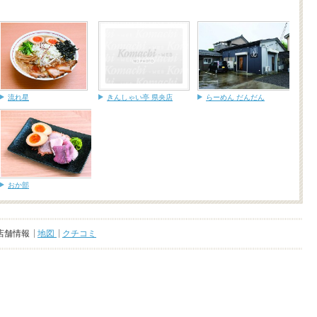
流れ星
きんしゃい亭 県央店
らーめん だんだん
おか部
店舗情報
地図
クチコミ