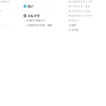
ットめぐり
こまちウエディング
ト
ハウジングこまち
ット
リフォームこまち
おでかけ・レジャー
無料で登録する
グルメ
登録内容の変更・解除
群馬
その他