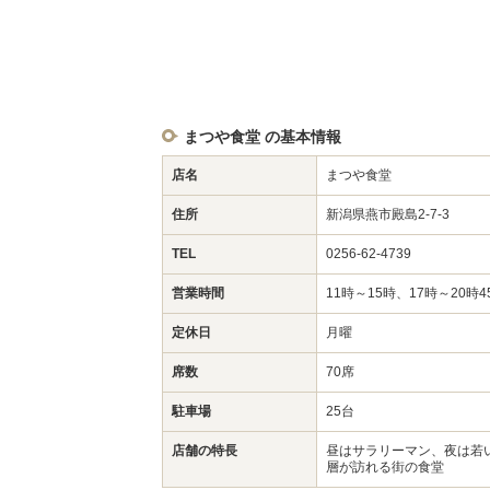
まつや食堂 の基本情報
店名
まつや食堂
住所
新潟県燕市殿島2-7-3
TEL
0256-62-4739
営業時間
11時～15時、17時～20時
定休日
月曜
席数
70席
駐車場
25台
店舗の特長
昼はサラリーマン、夜は若
層が訪れる街の食堂