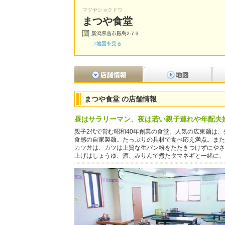
マツヤショクドウ
まつや食堂
新潟県燕市殿島2-7-3
⇒地図を見る
まつや食堂 の店舗情報
昼はサラリーマン、夜は若い親子連れや年配夫
親子2代で営む昭和40年創業の食堂。人気の広東麺は
食感の自家製麺。たっぷりの具材で食べ応え満点。また
カツ丼は、カツは上質な生パン粉をたたきつけずにやさ
上げはしょうゆ、酒、みりんで煮たタマネギと一緒に、