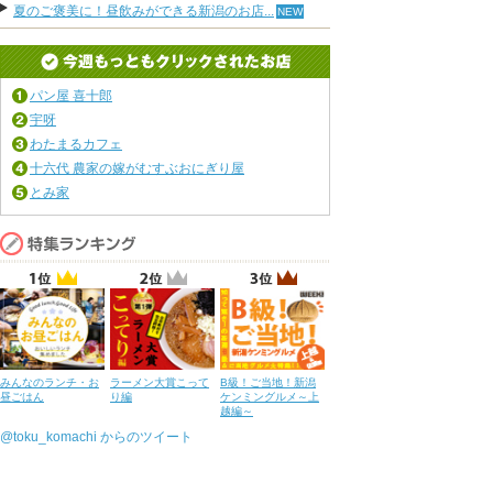
夏のご褒美に！昼飲みができる新潟のお店...
パン屋 喜十郎
宇呀
わたまるカフェ
十六代 農家の嫁がむすぶおにぎり屋
とみ家
みんなのランチ・お
ラーメン大賞こって
B級！ご当地！新潟
昼ごはん
り編
ケンミングルメ～上
越編～
@toku_komachi からのツイート