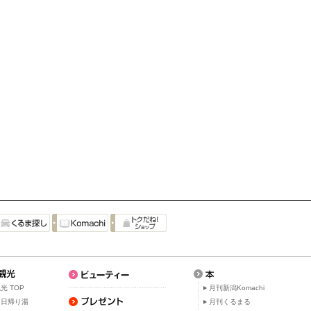
光 TOP
月刊新潟Komachi
・日帰り湯
月刊くるまる