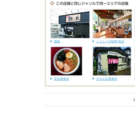
織蔵
ジョニーの味噌 燕店
花見屋食堂
やまがみ屋食堂