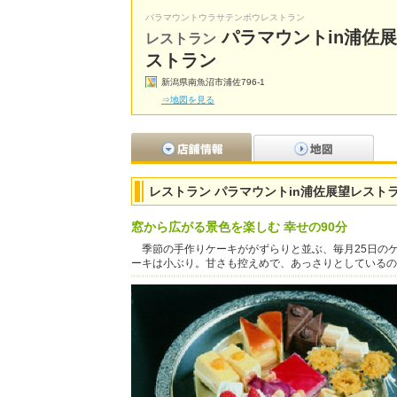
パラマウントウラサテンボウレストラン
パラマウントin浦佐
レストラン
ストラン
新潟県南魚沼市浦佐796-1
⇒地図を見る
レストラン パラマウントin浦佐展望レスト
窓から広がる景色を楽しむ 幸せの90分
季節の手作りケーキががずらりと並ぶ、毎月25日の
ーキは小ぶり。甘さも控えめで、あっさりとしているの