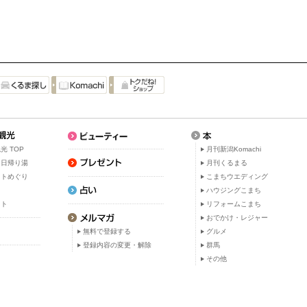
光 TOP
月刊新潟Komachi
・日帰り湯
月刊くるまる
ットめぐり
こまちウエディング
ト
ハウジングこまち
ット
リフォームこまち
おでかけ・レジャー
無料で登録する
グルメ
登録内容の変更・解除
群馬
その他