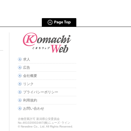
求人
広告
会社概要
リンク
プライバシーポリシー
利用規約
お問い合わせ
古物営業許可 新潟県公安委員会
No.461020002467(株)ニューズ･ライン
© Newsline Co., Ltd. All Rights Reserved.