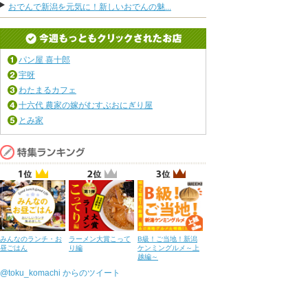
おでんで新潟を元気に！新しいおでんの魅...
パン屋 喜十郎
宇呀
わたまるカフェ
十六代 農家の嫁がむすぶおにぎり屋
とみ家
みんなのランチ・お
ラーメン大賞こって
B級！ご当地！新潟
昼ごはん
り編
ケンミングルメ～上
越編～
@toku_komachi からのツイート