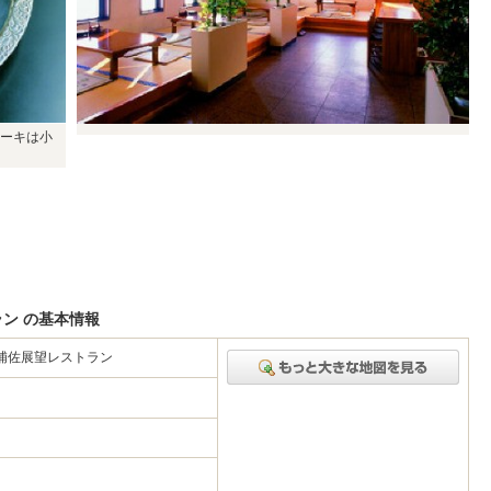
ーキは小
ラン の基本情報
n浦佐展望レストラン
1