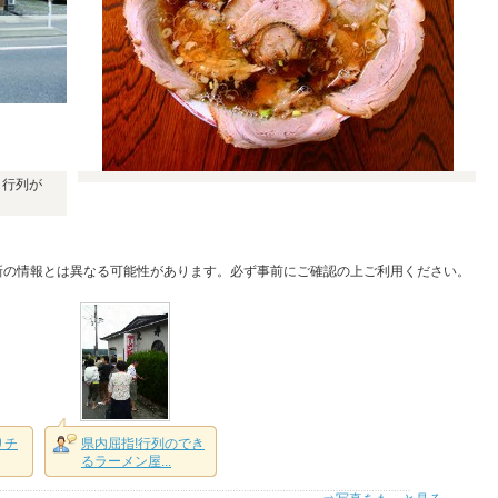
も行列が
新の情報とは異なる可能性があります。必ず事前にご確認の上ご利用ください。
りチ
県内屈指!行列のでき
るラーメン屋...