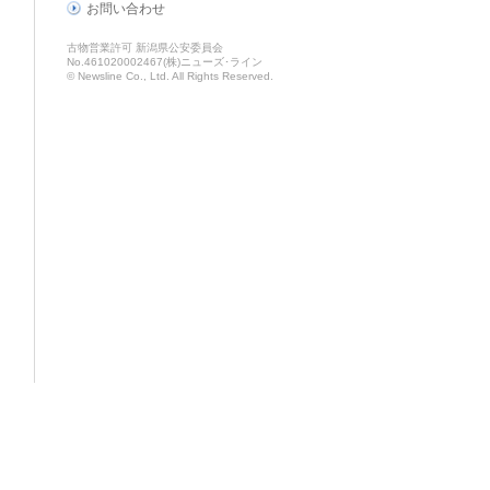
お問い合わせ
古物営業許可 新潟県公安委員会
No.461020002467(株)ニューズ･ライン
© Newsline Co., Ltd. All Rights Reserved.