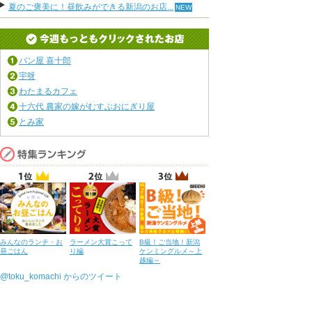
夏のご褒美に！昼飲みができる新潟のお店...
パン屋 喜十郎
宇呀
わたまるカフェ
十六代 農家の嫁がむすぶおにぎり屋
とみ家
みんなのランチ・お
ラーメン大賞こって
B級！ご当地！新潟
昼ごはん
り編
ケンミングルメ～上
越編～
@toku_komachi からのツイート