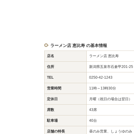
ラーメン店 恵比寿 の基本情報
店名
ラーメン店 恵比寿
住所
新潟県五泉市石倉甲201-2
TEL
0250-42-1243
営業時間
11時～13時30分
定休日
月曜（祝日の場合は翌日）
席数
43席
駐車場
40台
店舗の特長
昼のみ営業、しょうゆのみ