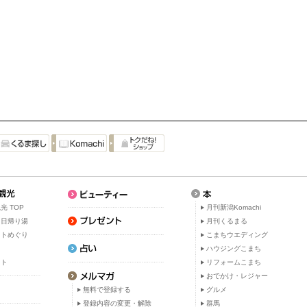
光 TOP
月刊新潟Komachi
・日帰り湯
月刊くるまる
ットめぐり
こまちウエディング
ト
ハウジングこまち
ット
リフォームこまち
おでかけ・レジャー
無料で登録する
グルメ
登録内容の変更・解除
群馬