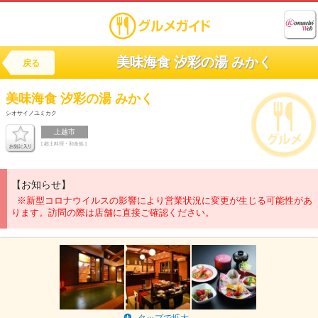
美味海食 汐彩の湯 みかく
戻る
美味海食
汐彩の湯 みかく
シオサイノユミカク
上越市
[ 郷土料理・和食処 ]
【お知らせ】
※新型コロナウイルスの影響により営業状況に変更が生じる可能性があ
ります。訪問の際は店舗に直接ご確認ください。
タップで拡大