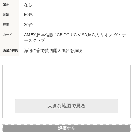
なし
定休
50席
席数
30台
駐車
AMEX,日本信販,JCB,DC,UC,VISA,MC,ミリオン,ダイナ
カード
ーズクラブ
海辺の宿で貸切露天風呂を満喫
店舗の特長
大きな地図で見る
評価する