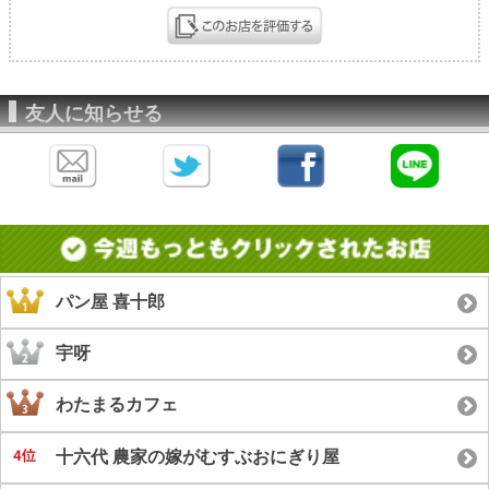
友人に知らせる
パン屋 喜十郎
宇呀
わたまるカフェ
十六代 農家の嫁がむすぶおにぎり屋