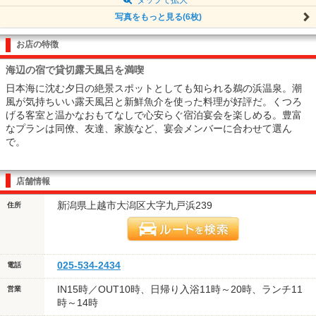
写真をもっと見る(6枚)
お店の特徴
海辺の宿で貸切露天風呂を満喫
日本海に沈む夕日の絶景スポットとしても知られる鵜の浜温泉。潮
風が気持ちいい露天風呂と新鮮魚介を使った料理が好評だ。くつろ
げる客室と温かなおもてなしで心安らぐ宿泊宴会を楽しめる。豊富
なプランは同僚、友達、家族など、宴会メンバーに合わせて選ん
で。
店舗情報
新潟県上越市大潟区大字九戸浜239
住所
025-534-2434
電話
IN15時／OUT10時、日帰り入浴11時～20時、ランチ11
営業
時～14時