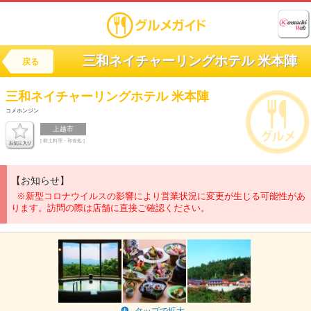
三和ネイチャーリングホテル 米本陣
戻る
三和ネイチャーリングホテル
米本陣
コメホンジン
上越市
[ 郷土料理・和食処 ]
【お知らせ】
※新型コロナウイルスの影響により営業状況に変更が生じる可能性があ
ります。訪問の際は店舗に直接ご確認ください。
タップで拡大