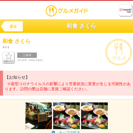
和食 さくら
戻る
和食
さくら
サクラ
三条市
[ 郷土料理・和食処,居酒屋 ]
【お知らせ】
※新型コロナウイルスの影響により営業状況に変更が生じる可能性があ
ります。訪問の際は店舗に直接ご確認ください。
タップで拡大