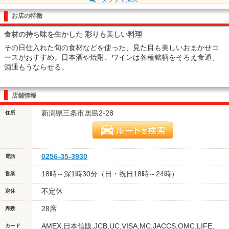
お店の特徴
食材の持ち味を生かした 彩りも美しい料理
その日仕入れた旬の食材などを使った、見た目も美しいおまかせコ
ースがおすすめ。日本酒や焼酎、ワインは各種銘柄をそろえ食通、
酒通もうならせる。
店舗情報
新潟県三条市居島2-28
住所
0256-35-3930
電話
18時～深1時30分（日・祝日18時～24時）
営業
不定休
定休
28席
席数
AMEX,日本信販,JCB,UC,VISA,MC,JACCS,OMC,LIFE,
カード