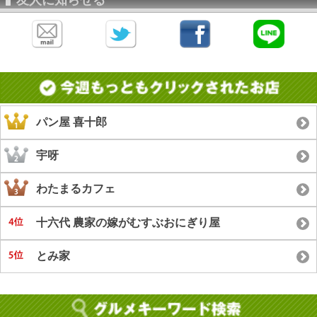
パン屋 喜十郎
宇呀
わたまるカフェ
十六代 農家の嫁がむすぶおにぎり屋
とみ家