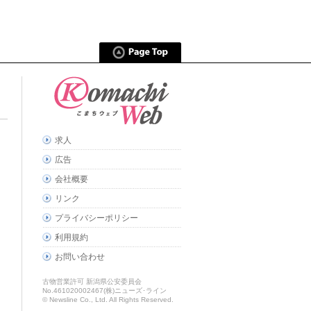
求人
広告
会社概要
リンク
プライバシーポリシー
利用規約
お問い合わせ
古物営業許可 新潟県公安委員会
No.461020002467(株)ニューズ･ライン
© Newsline Co., Ltd. All Rights Reserved.