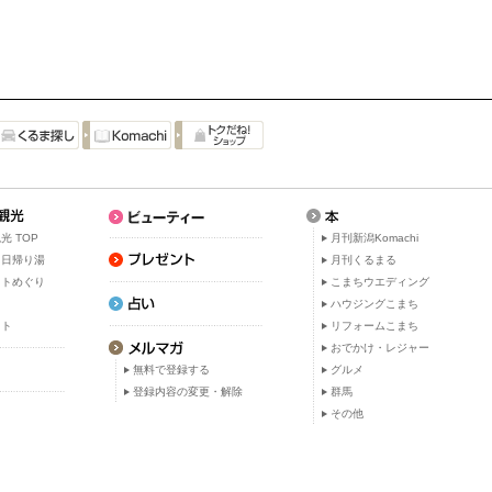
光 TOP
月刊新潟Komachi
・日帰り湯
月刊くるまる
ットめぐり
こまちウエディング
ト
ハウジングこまち
ット
リフォームこまち
おでかけ・レジャー
無料で登録する
グルメ
登録内容の変更・解除
群馬
その他