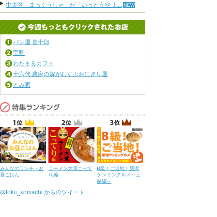
中央区「まっくうしゃ」が「いっとうや 上...
パン屋 喜十郎
宇呀
わたまるカフェ
十六代 農家の嫁がむすぶおにぎり屋
とみ家
みんなのランチ・お
ラーメン大賞こって
B級！ご当地！新潟
昼ごはん
り編
ケンミングルメ～上
越編～
@toku_komachi からのツイート