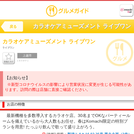
カラオケアミューズメント ライブワン
戻る
カラオケアミューズメント
ライブワン
ライブワン
上越市
[ カラオケ ]
【お知らせ】
※新型コロナウイルスの影響により営業状況に変更が生じる可能性があ
ります。訪問の際は店舗に直接ご確認ください。
お店の特徴
最新機種を多数導入するカラオケ店。30名までOKなパーティール
ームを備えているから大人数もお任せ。春はKomachi限定の特別プ
ランを用意! たっぷり飲んで歌って盛り上がろう。