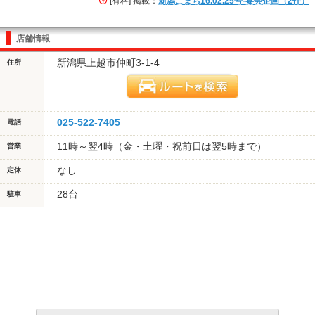
[有料] 掲載：
新潟こまち16.02.25号-宴会企画（2件）
店舗情報
新潟県上越市仲町3-1-4
住所
025-522-7405
電話
11時～翌4時（金・土曜・祝前日は翌5時まで）
営業
なし
定休
28台
駐車