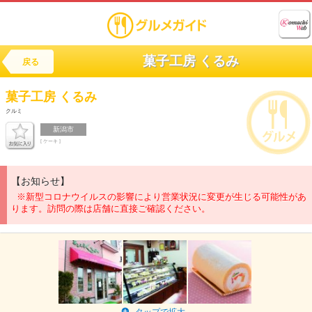
菓子工房 くるみ
戻る
菓子工房
くるみ
クルミ
新潟市
[ ケーキ ]
【お知らせ】
※新型コロナウイルスの影響により営業状況に変更が生じる可能性があ
ります。訪問の際は店舗に直接ご確認ください。
タップで拡大