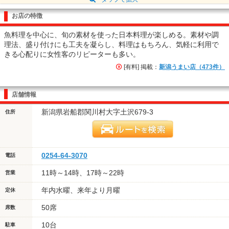
お店の特徴
魚料理を中心に、旬の素材を使った日本料理が楽しめる。素材や調
理法、盛り付けにも工夫を凝らし、料理はもちろん、気軽に利用で
きる心配りに女性客のリピーターも多い。
[有料] 掲載：
新潟うまい店（473件）
店舗情報
新潟県岩船郡関川村大字土沢679-3
住所
0254-64-3070
電話
11時～14時、17時～22時
営業
年内水曜、来年より月曜
定休
50席
席数
10台
駐車