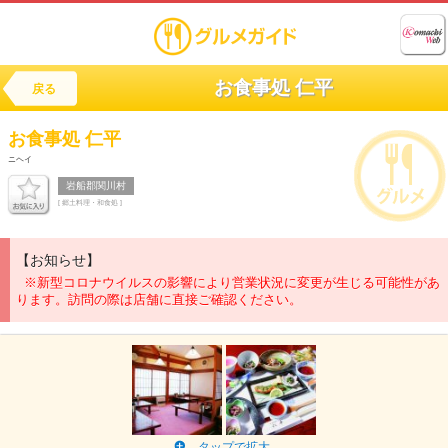
お食事処 仁平
戻る
お食事処
仁平
ニヘイ
岩船郡関川村
[ 郷土料理・和食処 ]
【お知らせ】
※新型コロナウイルスの影響により営業状況に変更が生じる可能性があ
ります。訪問の際は店舗に直接ご確認ください。
タップで拡大