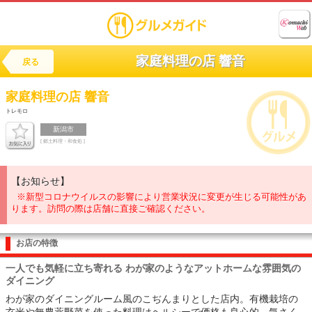
家庭料理の店 響音
戻る
家庭料理の店
響音
トレモロ
新潟市
[ 郷土料理・和食処 ]
【お知らせ】
※新型コロナウイルスの影響により営業状況に変更が生じる可能性があ
ります。訪問の際は店舗に直接ご確認ください。
お店の特徴
一人でも気軽に立ち寄れる わが家のようなアットホームな雰囲気の
ダイニング
わが家のダイニングルーム風のこぢんまりとした店内。有機栽培の
玄米や無農薬野菜を使った料理はヘルシーで価格も良心的。気さく