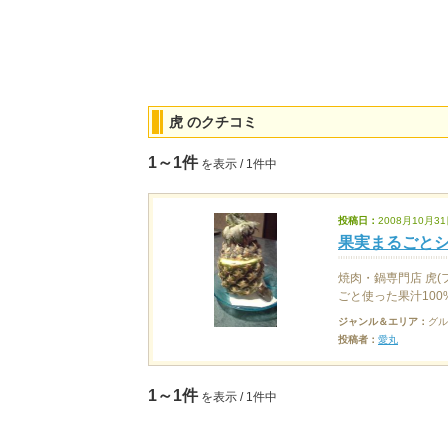
虎 のクチコミ
1～1件
を表示 / 1件中
投稿日：
2008月10月31
果実まるごと
焼肉・鍋専門店 虎
ごと使った果汁100%
ジャンル＆エリア：
グル
投稿者：
愛丸
1～1件
を表示 / 1件中