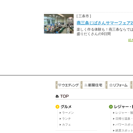
[ 三条市 ]
燕三条じばさんサマーフェア20
楽しく作る体験も！燕三条ならで
盛りだくさんの9日間
続
ラーメン
レジャー・観
ランチ
日帰り温泉
カフェ
パワースポ
絶景スポッ