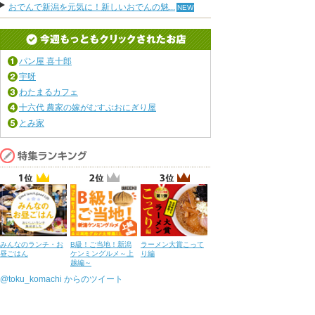
おでんで新潟を元気に！新しいおでんの魅...
パン屋 喜十郎
宇呀
わたまるカフェ
十六代 農家の嫁がむすぶおにぎり屋
とみ家
みんなのランチ・お
B級！ご当地！新潟
ラーメン大賞こって
昼ごはん
ケンミングルメ～上
り編
越編～
@toku_komachi からのツイート