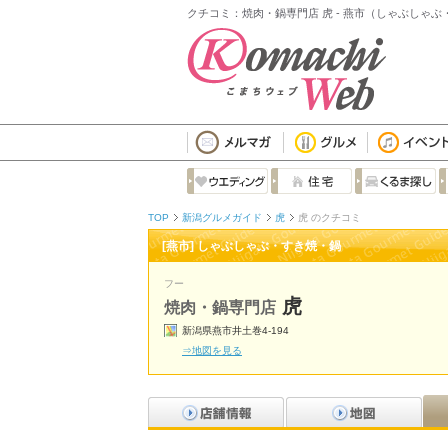
クチコミ：焼肉・鍋専門店 虎 - 燕市（しゃぶしゃ
TOP
新潟グルメガイド
虎
虎 のクチコミ
[燕市] しゃぶしゃぶ・すき焼・鍋
フー
虎
焼肉・鍋専門店
新潟県燕市井土巻4-194
⇒地図を見る