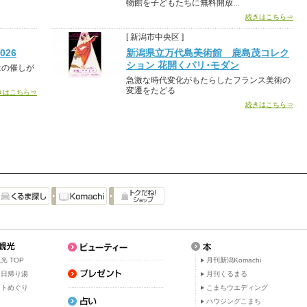
物館を子どもたちに無料開放...
続きはこちら⇒
[ 新潟市中央区 ]
26
新潟県立万代島美術館 鹿島茂コレク
ション 花開くパリ･モダン
はの催しが
急激な時代変化がもたらしたフランス美術の
変遷をたどる
きはこちら⇒
続きはこちら⇒
光 TOP
月刊新潟Komachi
・日帰り湯
月刊くるまる
ットめぐり
こまちウエディング
ト
ハウジングこまち