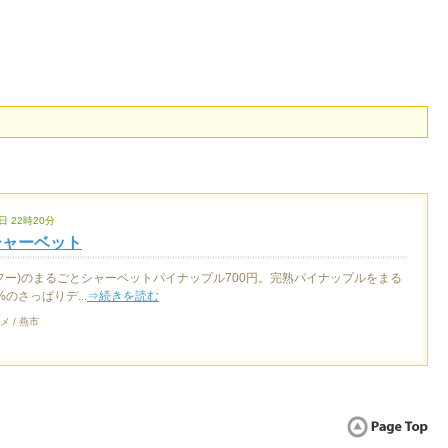
日 22時20分
シャーベット
(フー)のまるごとシャーベットパイナップル700円。完熟パイナップルをまる
のさっぱりデ...
⇒続きを読む
メ / 燕市