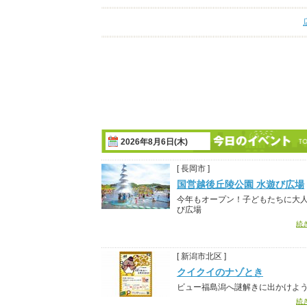
2026年8月6日(木)
[ 長岡市 ]
国営越後丘陵公園 水遊び広場
今年もオープン！子どもたちに大
び広場
続
[ 新潟市北区 ]
クイクイのナゾとき
ビュー福島潟へ謎解きに出かけよ
続