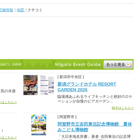
店舗情報
地図
クチコミ
[ 新潟市中央区 ]
新潟グランドホテル RESORT
GARDEN 2026
人気の水遊
臨場感あふれるライブキッチンと絶好のロケ
ーションが自慢のビアガーデン...
きはこちら⇒
続きはこちら⇒
[ 阿賀野市 ]
阿賀野市立吉田東伍記念博物館 夏休
みこども博物館
う！
「大日本地名辞書」著者･吉田東伍の記念博
きはこちら⇒