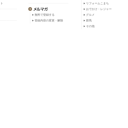
ット
リフォームこまち
おでかけ・レジャー
無料で登録する
グルメ
登録内容の変更・解除
群馬
その他