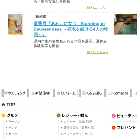
も！多彩な催しを開催
続きはこちら⇒
[ 柏崎市 ]
夏季展『あわいに立つ Standing in
Betweenness ～探求を続ける4人の物
語～』
県内作家の個性あふれる作品を展示。夏休み
体験教室も開催
続きはこちら⇒
ラーメン
レジャー・観光 TOP
ランチ
日帰り温泉・日帰り湯
カフェ
パワースポットめぐり