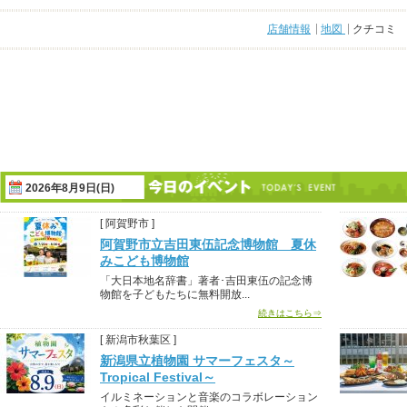
店舗情報
地図
クチコミ
2026年8月9日(日)
[ 阿賀野市 ]
阿賀野市立吉田東伍記念博物館 夏休
みこども博物館
「大日本地名辞書」著者･吉田東伍の記念博
物館を子どもたちに無料開放...
続きはこちら⇒
[ 新潟市秋葉区 ]
新潟県立植物園 サマーフェスタ～
Tropical Festival～
イルミネーションと音楽のコラボレーション