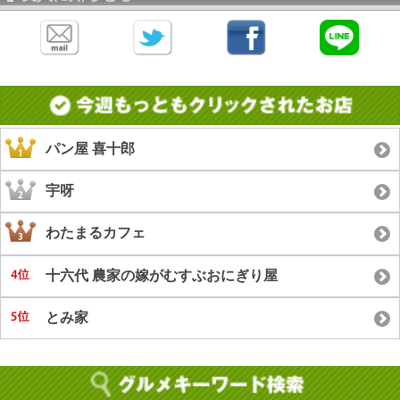
パン屋 喜十郎
宇呀
わたまるカフェ
十六代 農家の嫁がむすぶおにぎり屋
とみ家