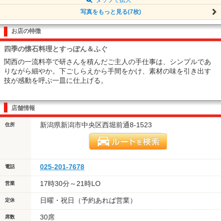
写真をもっと見る(7枚)
お店の特徴
四季の懐石料理とすっぽん＆ふぐ
関西の一流料亭で研さんを積んだご主人の手仕事は、シンプルであ
りながら細やか。下ごしらえから手間をかけ、素材の味を引き出す
技が感動を呼ぶ一皿に仕上げる。
店舗情報
新潟県新潟市中央区西堀前通8-1523
住所
025-201-7678
電話
17時30分～21時LO
営業
日曜・祝日（予約あれば営業）
定休
30席
席数