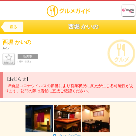
西堀 かいの
戻る
西堀
かいの
カイノ
新潟市
[ 料亭・割烹 ]
【お知らせ】
※新型コロナウイルスの影響により営業状況に変更が生じる可能性があ
ります。訪問の際は店舗に直接ご確認ください。
タップで拡大