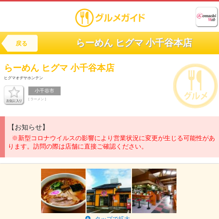
らーめん ヒグマ 小千谷本店
戻る
らーめん
ヒグマ 小千谷本店
ヒグマオヂヤホンテン
小千谷市
[ ラーメン ]
【お知らせ】
※新型コロナウイルスの影響により営業状況に変更が生じる可能性があ
ります。訪問の際は店舗に直接ご確認ください。
タップで拡大