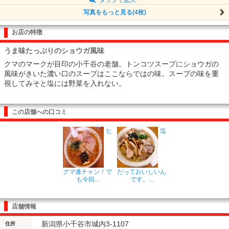
写真をもっと見る(4枚)
お店の特徴
うま味たっぷりのショウガ風味
クマのマークが目印の小千谷の老舗。トンコツスープにショウガの
風味がきいた濃い口のスープはここならではの味。スープの味を重
視してみそと塩には野菜を入れない。
この店舗への口コミ
ヒ
塩
グマ連チャン！で
だっておいしいん
も今回...
です。...
店舗情報
新潟県小千谷市城内3-1107
住所