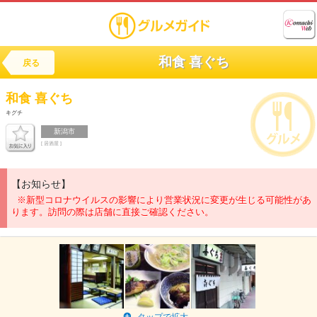
和食 喜ぐち
戻る
和食
喜ぐち
キグチ
新潟市
[ 居酒屋 ]
【お知らせ】
※新型コロナウイルスの影響により営業状況に変更が生じる可能性があ
ります。訪問の際は店舗に直接ご確認ください。
タップで拡大