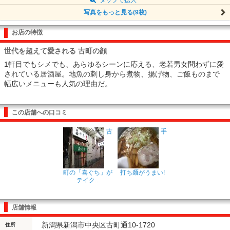
写真をもっと見る(9枚)
お店の特徴
世代を超えて愛される 古町の顔
1軒目でもシメでも、あらゆるシーンに応える、老若男女問わずに愛
されている居酒屋。地魚の刺し身から煮物、揚げ物、ご飯ものまで
幅広いメニューも人気の理由だ。
この店舗への口コミ
古
手
町の「喜ぐち」が
打ち麺がうまい!
テイク...
店舗情報
新潟県新潟市中央区古町通10-1720
住所