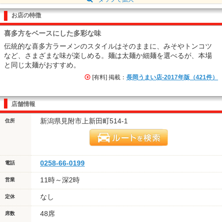
お店の特徴
喜多方をベースにした多彩な味
伝統的な喜多方ラーメンのスタイルはそのままに、みそやトンコツ
など、さまざまな味が楽しめる。麺は太麺か細麺を選べるが、本場
と同じ太麺がおすすめ。
[有料] 掲載：
長岡うまい店-2017年版（421件）
店舗情報
新潟県見附市上新田町514-1
住所
0258-66-0199
電話
11時～深2時
営業
なし
定休
48席
席数