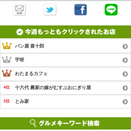
パン屋 喜十郎
宇呀
わたまるカフェ
十六代 農家の嫁がむすぶおにぎり屋
とみ家