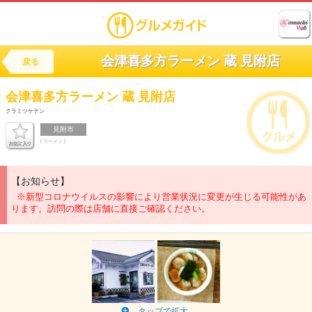
会津喜多方ラーメン 蔵 見附店
戻る
会津喜多方ラーメン
蔵 見附店
クラミツケテン
見附市
[ ラーメン ]
【お知らせ】
※新型コロナウイルスの影響により営業状況に変更が生じる可能性があ
ります。訪問の際は店舗に直接ご確認ください。
タップで拡大