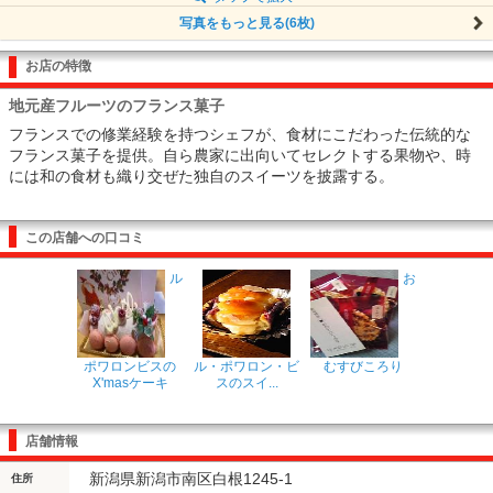
写真をもっと見る(6枚)
お店の特徴
地元産フルーツのフランス菓子
フランスでの修業経験を持つシェフが、食材にこだわった伝統的な
フランス菓子を提供。自ら農家に出向いてセレクトする果物や、時
には和の食材も織り交ぜた独自のスイーツを披露する。
この店舗への口コミ
ル
お
ポワロンビスの
ル・ポワロン・ビ
むすびころり
X'masケーキ
スのスイ...
店舗情報
新潟県新潟市南区白根1245-1
住所