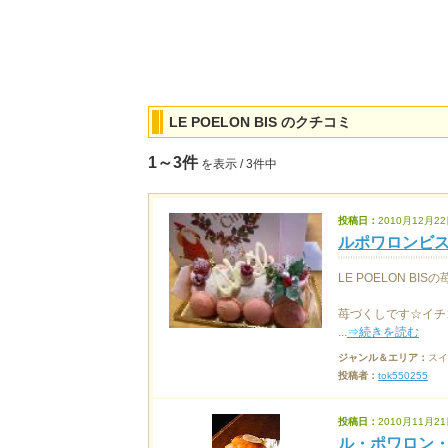
LE POELON BIS のクチコミ
1～3件
を表示 / 3件中
投稿日：
2010月12月22
ルポワロンビス
LE POELON BI
苺づくしです☆イチ
...
⇒続きを読む
ジャンル＆エリア：
スイ
投稿者：
tok550255
投稿日：
2010月11月21
ル・ポワロン