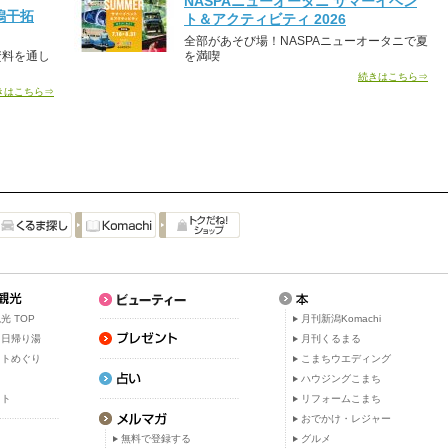
NASPAニューオータニ サマーイベン
潟干拓
ト＆アクティビティ 2026
全部があそび場！NASPAニューオータニで夏
資料を通し
を満喫
続きはこちら⇒
きはこちら⇒
光 TOP
月刊新潟Komachi
・日帰り湯
月刊くるまる
ットめぐり
こまちウエディング
ト
ハウジングこまち
ット
リフォームこまち
おでかけ・レジャー
無料で登録する
グルメ