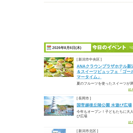
2026年8月6日(木)
[ 新潟市中央区 ]
ANAクラウンプラザホテル新
＆スイーツビュッフェ「ゴー
マータイム」
夏のフルーツを使ったスイーツが
続
[ 長岡市 ]
国営越後丘陵公園 水遊び広場
今年もオープン！子どもたちに大
び広場
続
[ 新潟市北区 ]