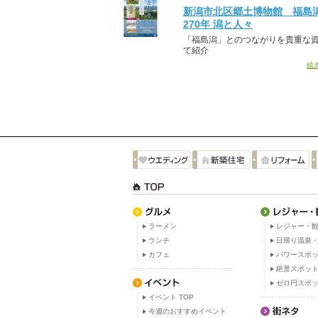
新潟市北区郷土博物館 福島
270年 潟と人々
「福島潟」とのつながりを貴重な
て紹介
続
ラーメン
レジャー・観
ランチ
日帰り温泉
カフェ
パワースポ
絶景スポッ
ゼロ円スポ
イベント TOP
今週のおすすめイベント