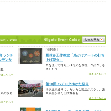
[ 長岡市 ]
潟 ランチ
夏休み工作教室「糸かけアートの打ち
ルデンサ
上げ花火」
糸を使って打ち上げ花火を表現。作品作りを
楽しもう
満載！
続きはこちら⇒
きはこちら⇒
第18回 ハチロクゆかた祭り
湯沢温泉通りにいろいろな出店がズラリ。豪
人気の水遊
華景品が当たる抽選会も
続きはこちら⇒
きはこちら⇒