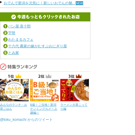
おでんで新潟を元気に！新しいおでんの魅...
パン屋 喜十郎
宇呀
わたまるカフェ
十六代 農家の嫁がむすぶおにぎり屋
とみ家
みんなのランチ・お
B級！ご当地！新潟
ラーメン大賞こって
昼ごはん
ケンミングルメ～上
り編
越編～
@toku_komachi からのツイート