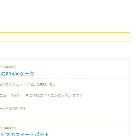
日 15時21分
のX'masケーキ
Sの苺のブッシュド・ノエル(3600円)☆
ゴムースのケーキに大粒のイチゴがのっています☆
ーツ / 新潟市>南区
日 16時20分
・ビスのスイートポテト