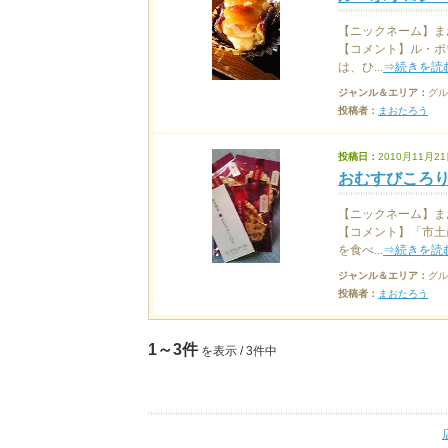
【ニックネーム】ま
【コメント】ル・ポ
は、ひ...
⇒続きを読
ジャンル＆エリア：
グル
投稿者：
まおたろう
投稿日：
2010月11月21
おむすびころ
【ニックネーム】ま
【コメント】「市土
を食べ...
⇒続きを読
ジャンル＆エリア：
グル
投稿者：
まおたろう
1～3件
を表示 / 3件中