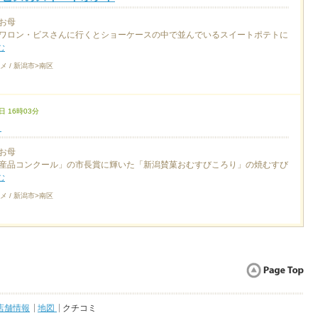
お母
ワロン・ビスさんに行くとショーケースの中で並んでいるスイートポテトに
む
メ / 新潟市>南区
日 16時03分
り
お母
産品コンクール」の市長賞に輝いた「新潟賛菓おむすびころり」の焼むすび
む
メ / 新潟市>南区
店舗情報
地図
クチコミ