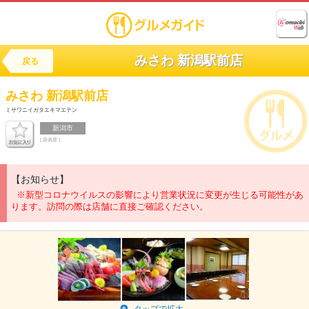
みさわ 新潟駅前店
戻る
みさわ 新潟駅前店
ミサワニイガタエキマエテン
新潟市
[ 居酒屋 ]
【お知らせ】
※新型コロナウイルスの影響により営業状況に変更が生じる可能性があ
ります。訪問の際は店舗に直接ご確認ください。
タップで拡大