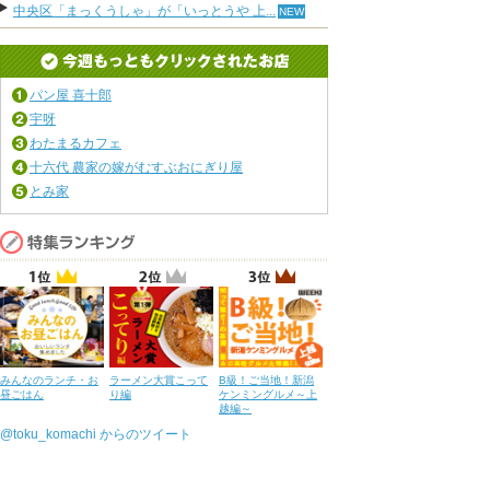
中央区「まっくうしゃ」が「いっとうや 上...
パン屋 喜十郎
宇呀
わたまるカフェ
十六代 農家の嫁がむすぶおにぎり屋
とみ家
みんなのランチ・お
ラーメン大賞こって
B級！ご当地！新潟
昼ごはん
り編
ケンミングルメ～上
越編～
@toku_komachi からのツイート