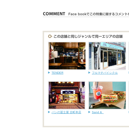
TENDER
フルマチバイシクル
パンの冨士屋 古町本店
Sand &_