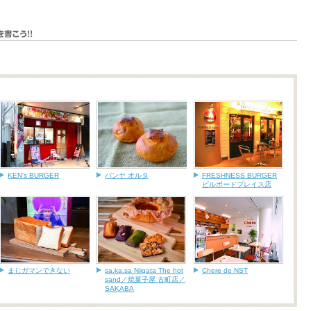
KEN's BURGER
パンヤ オルタ
FRESHNESS BURGER
ビルボードプレイス店
まじガマンできない
sa.ka.sa Niigata The hot
Chere de NST
sand／焼菓子屋 古町店／
SAKABA