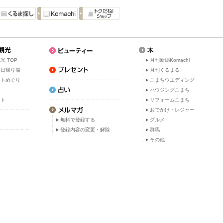
光 TOP
月刊新潟Komachi
・日帰り湯
月刊くるまる
ットめぐり
こまちウエディング
ト
ハウジングこまち
ット
リフォームこまち
おでかけ・レジャー
無料で登録する
グルメ
登録内容の変更・解除
群馬
その他