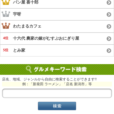
パン屋 喜十郎
宇呀
わたまるカフェ
十六代 農家の嫁がむすぶおにぎり屋
とみ家
店名、地域、ジャンルから自由に検索することができます!!
例：「新発田 ラーメン」「店名 新潟市」等