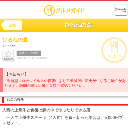
ひるねの森
戻る
ひるねの森
ヒルネノモリ
前橋市三夜沢町
[ お好み焼・たこ焼・鉄板焼,焼肉 ]
【お知らせ】
※新型コロナウイルスの影響により営業状況に変更が生じる可能性があ
ります。訪問の際は店舗に直接ご確認ください。
お店の特徴
人気の上州牛と食後は森の中でゆったりできる店
一人で上州牛ステーキ（4人前）を食べ切った場合は、5,000円プ
レゼント。