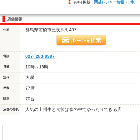
[有料] 掲載：
関越レジャー情報（1件）
店舗情報
群馬県前橋市三夜沢町407
住所
027- 283-9997
電話
10時～18時
営業
火曜
定休
77席
席数
70台
駐車
人気の上州牛と食後は森の中でゆったりできる店
店舗の特長