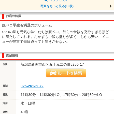
写真をもっと見る(10枚)
お店の特徴
腹ペコ学生も満足のボリューム
いつの世も元気な学生たちは腹ペコ。彼らの食欲を充分すぎるほど
に満たしてくれる。おかずもご飯も盛りが多く、しかも安い。メニ
ューが豊富で毎日通っても飽きさせない。
店舗情報
新潟県新潟市西区五十嵐二の町8280-17
住所
025-261-5672
電話
11時30分～14時30分LO、17時30分～20時30分LO
営業
水・日曜
定休
40席
席数