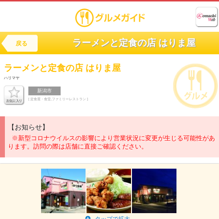
ラーメンと定食の店 はりま屋
戻る
ラーメンと定食の店
はりま屋
ハリマヤ
新潟市
[ 定食屋・食堂,ファミリーレストラン ]
【お知らせ】
※新型コロナウイルスの影響により営業状況に変更が生じる可能性があ
ります。訪問の際は店舗に直接ご確認ください。
タップで拡大