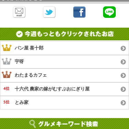
パン屋 喜十郎
宇呀
わたまるカフェ
十六代 農家の嫁がむすぶおにぎり屋
とみ家