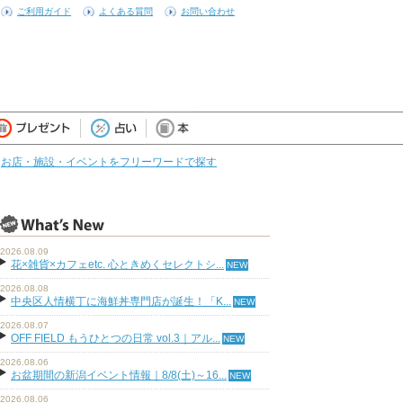
ご利用ガイド
よくある質問
お問い合わせ
お店・施設・イベントをフリーワードで探す
2026.08.09
花×雑貨×カフェetc. 心ときめくセレクトシ...
2026.08.08
中央区人情横丁に海鮮丼専門店が誕生！「K...
2026.08.07
OFF FIELD もうひとつの日常 vol.3｜アル...
2026.08.06
お盆期間の新潟イベント情報｜8/8(土)～16...
2026.08.06