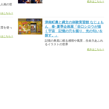
続きはこちら⇒
美人画の世
きはこちら⇒
津南町農と縄文の体験実習館 なじょも
ん 春･夏季企画展「谷口シロウが描
然雪を使っ
く宇宙 記憶の穴を掘り、光の匂いを
探す。」
きはこちら⇒
記憶の奥底に眠る感情や風景…生命力あふれ
るイラストの世界
続きはこちら⇒