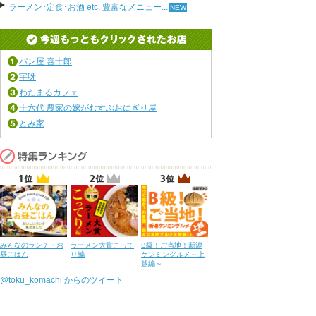
ラーメン･定食･お酒 etc. 豊富なメニュー...
パン屋 喜十郎
宇呀
わたまるカフェ
十六代 農家の嫁がむすぶおにぎり屋
とみ家
みんなのランチ・お
ラーメン大賞こって
B級！ご当地！新潟
昼ごはん
り編
ケンミングルメ～上
越編～
@toku_komachi からのツイート