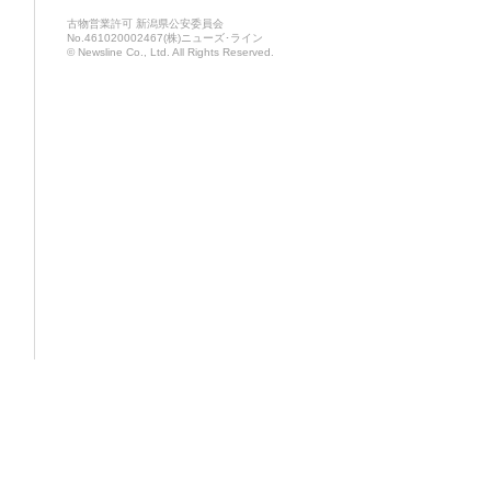
古物営業許可 新潟県公安委員会
No.461020002467(株)ニューズ･ライン
© Newsline Co., Ltd. All Rights Reserved.