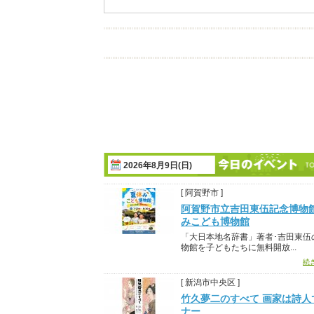
2026年8月9日(日)
[ 阿賀野市 ]
阿賀野市立吉田東伍記念博物
みこども博物館
「大日本地名辞書」著者･吉田東伍
物館を子どもたちに無料開放...
続
[ 新潟市中央区 ]
竹久夢二のすべて 画家は詩人
ナー