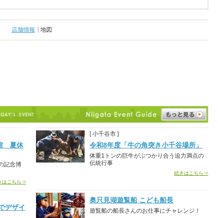
店舗情報
地図
[ 小千谷市 ]
館 夏休
令和8年度「牛の角突き小千谷場所」
体重1トンの巨牛がぶつかり合う迫力満点の
伝統行事
の記念博
続きはこちら⇒
きはこちら⇒
奥只見湖遊覧船 こども船長
でデザイ
遊覧船の船長さんのお仕事にチャレンジ！