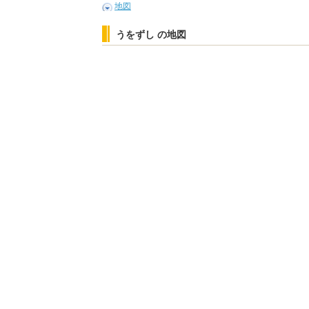
地図
うをずし の地図