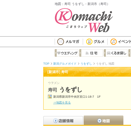
地図：寿司 うをずし - 新潟市（寿司）
TOP
新潟グルメガイド
うをずし
うをずし 地図
[新潟市] 寿司
ウヲズシ
うをずし
寿司
新潟県新潟市中央区笹口1-18-7 1F
⇒地図を見る