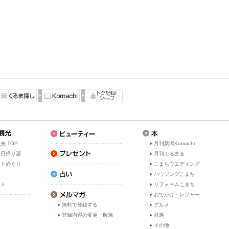
光 TOP
月刊新潟Komachi
・日帰り湯
月刊くるまる
ットめぐり
こまちウエディング
ト
ハウジングこまち
ット
リフォームこまち
おでかけ・レジャー
無料で登録する
グルメ
登録内容の変更・解除
群馬
その他