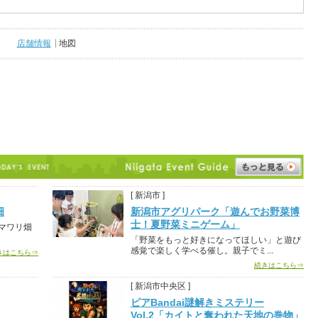
店舗情報
地図
[ 新潟市 ]
畑
新潟市アグリパーク「遊んでお野菜博
士！夏野菜ミニゲーム」
マワリ畑
「野菜をもっと好きになってほしい」と遊び
感覚で楽しく学べる催し。親子でミ...
きはこちら⇒
続きはこちら⇒
[ 新潟市中央区 ]
ピアBandai謎解きミステリー
Vol.2「カイトと奪われた天地の巻物」