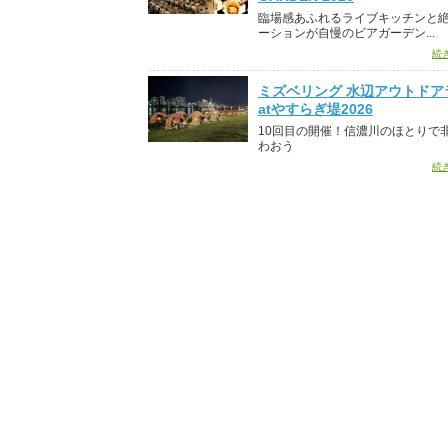
臨場感あふれるライブキッチンと
ーションが自慢のビアガーデン...
続
ミズベリング 水辺アウトドア
atやすらぎ堤2026
10回目の開催！信濃川のほとりで
わおう
続