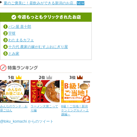
夏のご褒美に！昼飲みができる新潟のお店...
パン屋 喜十郎
宇呀
わたまるカフェ
十六代 農家の嫁がむすぶおにぎり屋
とみ家
みんなのランチ・お
ラーメン大賞こって
B級！ご当地！新潟
昼ごはん
り編
ケンミングルメ～上
越編～
@toku_komachi からのツイート