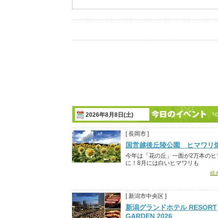
2026年8月8日(土)
[ 長岡市 ]
国営越後丘陵公園 ヒマワリ
今年は「花の丘」一面が2万本のヒ
に！8月には白いヒマワリも
続
[ 新潟市中央区 ]
新潟グランドホテル RESORT
GARDEN 2026