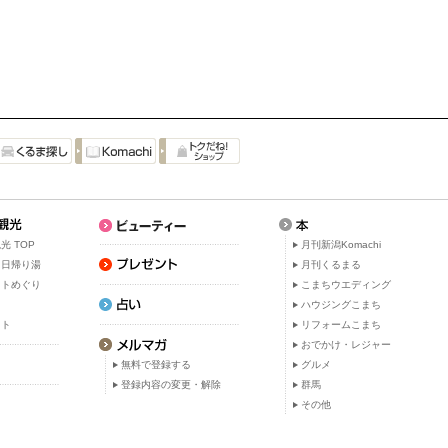
光 TOP
月刊新潟Komachi
・日帰り湯
月刊くるまる
ットめぐり
こまちウエディング
ト
ハウジングこまち
ット
リフォームこまち
おでかけ・レジャー
無料で登録する
グルメ
登録内容の変更・解除
群馬
その他