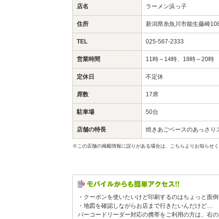
店名
ラーメン浜っ子
住所
新潟県糸魚川市能生藤崎108
TEL
025-567-2333
営業時間
11時～14時、18時～20時
定休日
不定休
席数
17席
駐車場
50台
店舗の特長
焼きあごベースのあっさり
※この店舗の掲載情報に誤りがある場合は、こちらよりお知らせく
・クーポンを使いたいけど印刷するのはちょっと面倒
・地図を確認しながらお店まで行きたいんだけど…
バーコードリーダー対応の携帯をご利用の方は、右の