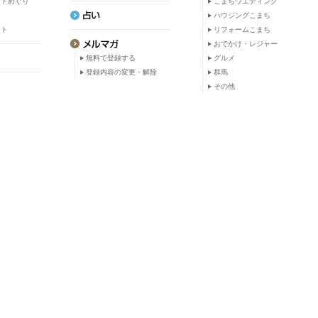
ットめぐり
こまちウエディング
ト
ハウジングこまち
ット
リフォームこまち
おでかけ・レジャー
無料で登録する
グルメ
登録内容の変更・解除
群馬
その他