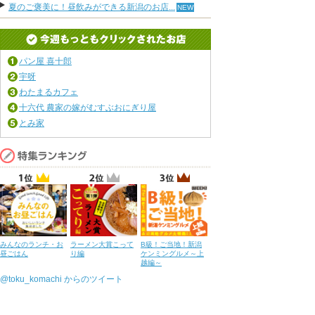
夏のご褒美に！昼飲みができる新潟のお店...
パン屋 喜十郎
宇呀
わたまるカフェ
十六代 農家の嫁がむすぶおにぎり屋
とみ家
みんなのランチ・お
ラーメン大賞こって
B級！ご当地！新潟
昼ごはん
り編
ケンミングルメ～上
越編～
@toku_komachi からのツイート