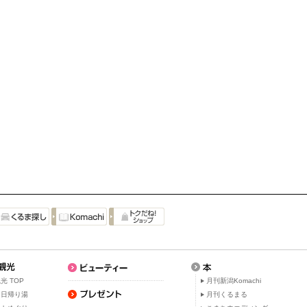
光 TOP
月刊新潟Komachi
・日帰り湯
月刊くるまる