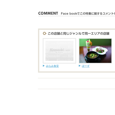
みなみ食堂
ぼーず