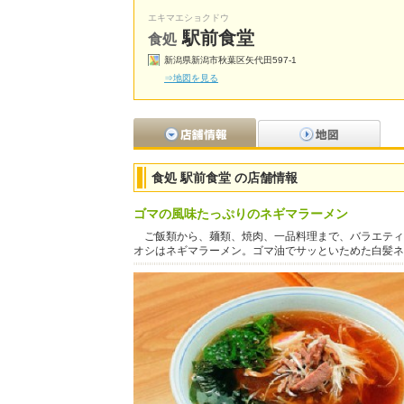
エキマエショクドウ
駅前食堂
食処
新潟県新潟市秋葉区矢代田597-1
⇒地図を見る
食処 駅前食堂 の店舗情報
ゴマの風味たっぷりのネギマラーメン
ご飯類から、麺類、焼肉、一品料理まで、バラエティ
オシはネギマラーメン。ゴマ油でサッといためた白髪ネ