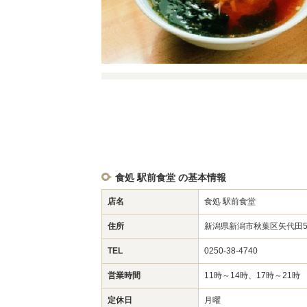
食処 駅前食堂 の基本情報
店名
食処 駅前食堂
住所
新潟県新潟市秋葉区矢代田5
TEL
0250-38-4740
営業時間
11時～14時、17時～21時
定休日
月曜